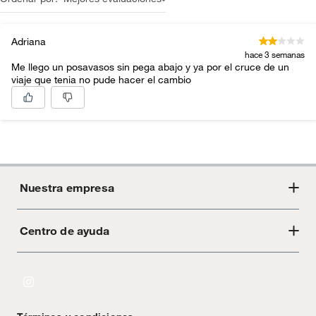
Adriana
hace 3 semanas
Me llego un posavasos sin pega abajo y ya por el cruce de un
viaje que tenia no pude hacer el cambio
Nuestra empresa
Centro de ayuda
Acerca de Crate
Tiendas
Cambios y devoluciones
Libro de Reclamaciones