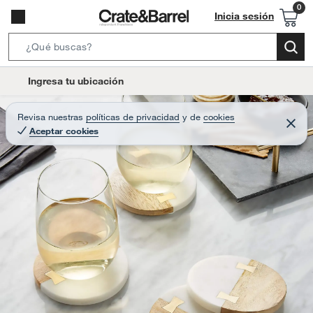
Inicia sesión
S
e
l
Ingresa tu ubicación
a
o
r
c
Revisa nuestras
políticas de privacidad
y
de
cookies
c
C
a
Aceptar cookies
e
h
r
t
r
B
a
i
r
a
o
r
n
-
i
c
o
n