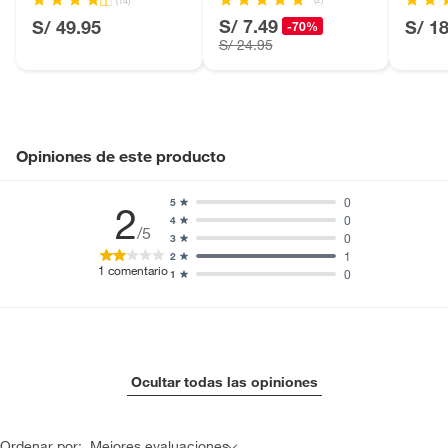
Licores y cigarros electrónicos.
S/ 7.49
S/ 49.95
S/ 1
-70%
S/ 24.95
Opiniones de este producto
0
5
2
0
4
/5
0
3
1
2
1
comentario
0
1
Ocultar todas las opiniones
Ordenar por:
Mejores evaluaciones