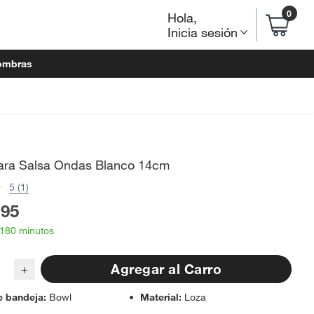
0
Hola
,
Inicia sesión
ombras
ara Salsa Ondas Blanco 14cm
5 (1)
.95
 180 minutos
Agregar al Carro
+
e bandeja
:
Bowl
Material
:
Loza