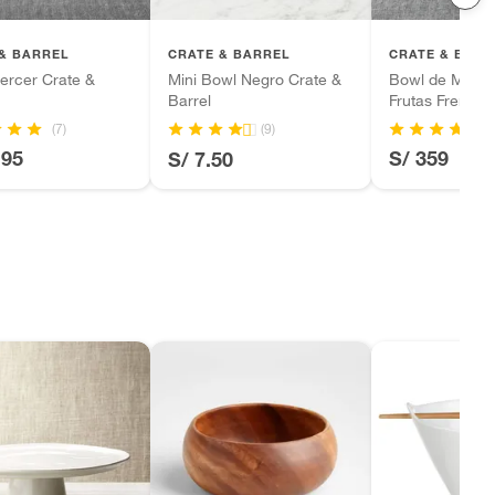
& BARREL
CRATE & BARREL
CRATE & BARR
ercer Crate &
Mini Bowl Negro Crate &
Bowl de Mármo
Barrel
Frutas French 
(7)
(9)
.95
S/ 359
S/ 7.50