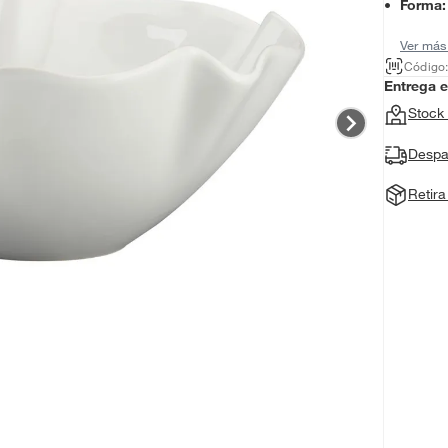
Forma
:
Ver más
Código
Entrega 
Stock 
Despa
Retir