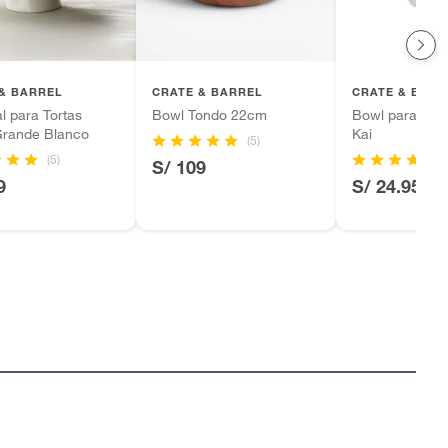
& BARREL
CRATE & BARREL
CRATE & BARR
l para Tortas
Bowl Tondo 22cm
Bowl para Sop
Grande Blanco
Kai
(5)
(5)
S/ 109
9
S/ 24.95