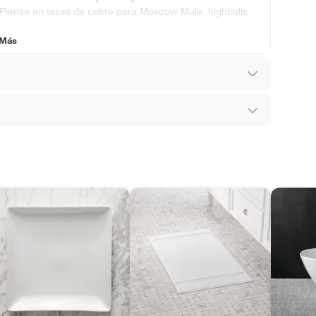
Piense en tazas de cobre para Moscow Mule, highballs
para bebidas carbonatadas duras y vasos de roca para
 Más
mezclas a base de whisky.
los recibes para hacer una devolución.
 diferentes, otras con restricciones y algunas
son:
l
edores tienen:
ros productos para asfalto, hormigón, albañilería.
tros productos para asfalto.
ésticos, tecnología, línea blanca, colchones, muebles,