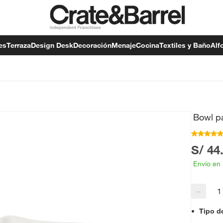
es
Terraza
Design Desk
Decoración
Menaje
Cocina
Textiles y Baño
Alf
Bowl p
S/ 44
Envío en
−
Tipo d