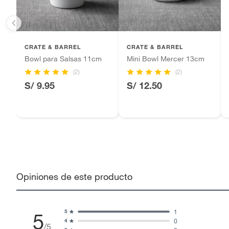
CRATE & BARREL
CRATE & BARREL
Bowl para Salsas 11cm
Mini Bowl Mercer 13cm
(2)
(2)
S/ 9.95
S/ 12.50
Opiniones de este producto
1
5
5
0
4
/5