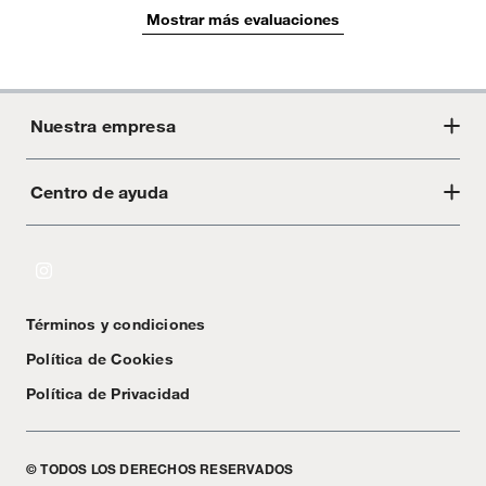
Mostrar más evaluaciones
Nuestra empresa
Centro de ayuda
Acerca de Crate
Tiendas
Cambios y devoluciones
Libro de Reclamaciones
Términos y condiciones
Textos Legales
Política de Cookies
Política de Privacidad
© TODOS LOS DERECHOS RESERVADOS