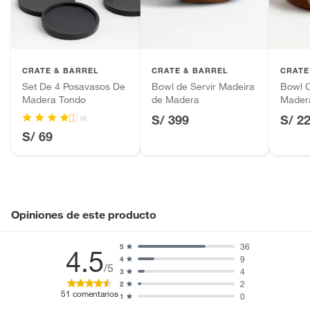
Productos hechos a medida.
Pinturas de color a pedido.
Plantas.
Productos que hayan sido previamente instalados.
CRATE & BARREL
CRATE & BARREL
CRATE
Baterías de auto.
Set De 4 Posavasos De
Bowl de Servir Madeira
Bowl C
Motocicletas y bicicletas motorizadas.
Madera Tondo
de Madera
Mader
Licores y cigarros electrónicos.
S/ 399
S/ 2
(3)
S/ 69
Opiniones de este producto
36
5
4.5
9
4
/5
4
3
2
2
51
comentarios
0
1