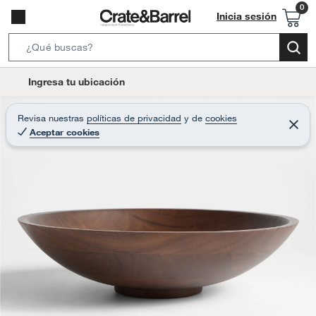
Inicia sesión
S
e
l
Ingresa tu ubicación
a
o
r
c
Revisa nuestras
políticas de privacidad
y
de
cookies
c
C
a
Aceptar cookies
e
h
r
t
r
B
a
i
r
a
o
r
n
-
i
c
o
n