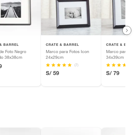
& BARREL
CRATE & BARREL
CRATE & BARR
de Foto Negro
Marco para Fotos Icon
Marco para Fot
ado 38x38cm
24x29cm
34x39cm
(7)
9
S/ 59
S/ 79