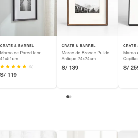
iones.
tros productos para asfalto.
ésticos, tecnología, línea blanca, colchones, muebles,
inión
CRATE & BARREL
CRATE & BARREL
CRATE 
Marco de Pared Icon
Marco de Bronce Pulido
Marco 
41x51cm
Antique 24x24cm
Cepill
(5)
S/ 139
S/ 25
, suplementos alimenticios, vitaminas.
S/ 119
as de baño con señales de uso, sin empaques, etiquetas o
de foto