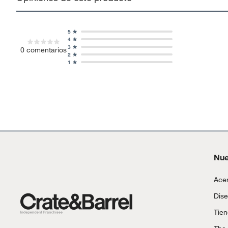
5
4
3
0
comentarios
2
1
Nue
Acer
Dise
Tie