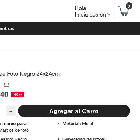
0
Hola
,
Inicia sesión
ombras
de Foto Negro 24x24cm
(0)
.40
-40%
Agregar al Carro
+
e marco para
Material
:
Metal
Marcos de foto
básico
:
Negro
Capacidad de fotos
:
1