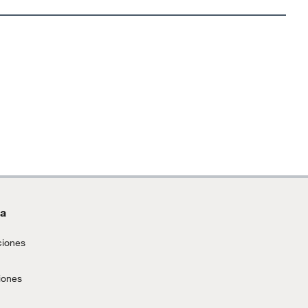
da
ciones
iones