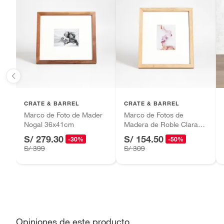
Baterías de auto.
Ancho
24cm
Motocicletas y bicicletas motorizadas.
Licores y cigarros electrónicos.
Alto
24cm
Capacidad de fotos
1
CRATE & BARREL
CRATE & BARREL
Marco de Foto de Mader
Marco de Fotos de
Nogal 36x41cm
Madera de Roble Clara
36x41cm
S/ 279.30
S/ 154.50
-30%
-50%
S/ 399
S/ 309
Opiniones de este producto