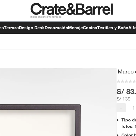
es
Terraza
Design Desk
Decoración
Menaje
Cocina
Textiles y Baño
Alf
Marco 
S/ 83
S/ 139
−
Tipo d
fotos
:
Color 