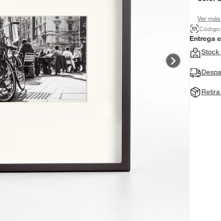
Ver más
Código
Entrega 
Stock 
Despa
Retir