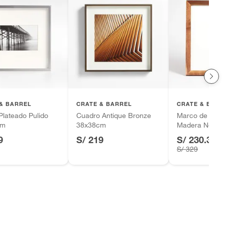
& BARREL
CRATE & BARREL
CRATE & BARR
lateado Pulido
Cuadro Antique Bronze
Marco de Foto
cm
38x38cm
Madera Nogal
9
S/ 219
S/ 230.30
-
S/ 329