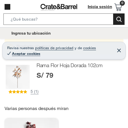
Inicia sesión
S
e
l
Ingresa tu ubicación
a
o
r
c
Producto sin stock :(
Revisa nuestras
políticas de privacidad
y
de
cookies
c
C
a
Aceptar cookies
e
h
r
t
r
B
Rama Flor Hoja Dorada 102cm
a
i
r
a
S/ 79
o
r
n
-
5 (1)
i
c
o
Varias personas después miran
n