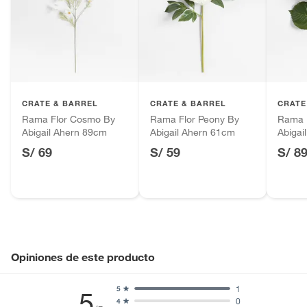
CRATE & BARREL
CRATE & BARREL
CRATE
Rama Flor Cosmo By
Rama Flor Peony By
Rama 
Abigail Ahern 89cm
Abigail Ahern 61cm
Abigai
S/ 69
S/ 59
S/ 8
Opiniones de este producto
1
5
5
0
4