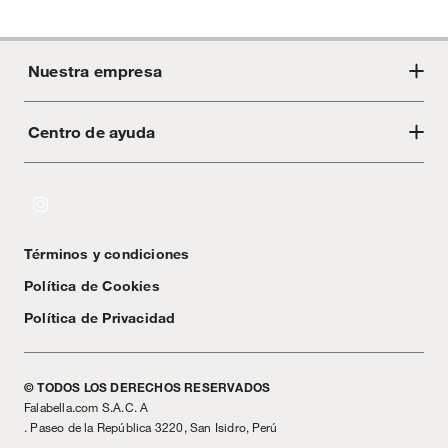
Nuestra empresa
Centro de ayuda
Acerca de Crate
Tiendas
Cambios y devoluciones
Libro de Reclamaciones
Términos y condiciones
Textos Legales
Política de Cookies
Política de Privacidad
© TODOS LOS DERECHOS RESERVADOS
Falabella.com S.A.C. A
. Paseo de la República 3220, San Isidro, Perú