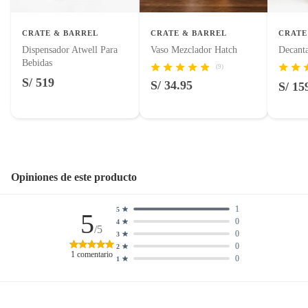
Productos que hayan sido previamente instalados.
Baterías de auto.
CRATE & BARREL
CRATE & BARREL
CRATE
Motocicletas y bicicletas motorizadas.
Dispensador Atwell Para
Vaso Mezclador Hatch
Decant
Bebidas
Licores y cigarros electrónicos.
(9)
S/ 519
S/ 34.95
S/ 15
Opiniones de este producto
1
5
5
0
4
/5
0
3
0
2
1
comentario
0
1