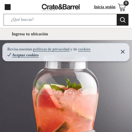
Inicia sesión
S
e
l
Ingresa tu ubicación
a
o
r
c
Revisa nuestras
políticas de privacidad
y
de
cookies
c
C
a
Aceptar cookies
e
h
r
t
r
B
a
i
r
a
o
r
n
-
i
c
o
n