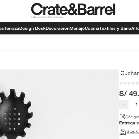
es
Terraza
Design Desk
Decoración
Menaje
Cocina
Textiles y Baño
Alf
Cuchar
S/ 49
−
Código
Entrega 
Stock 