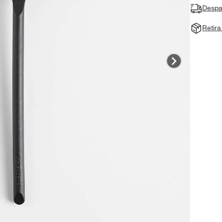
Despa
Retir