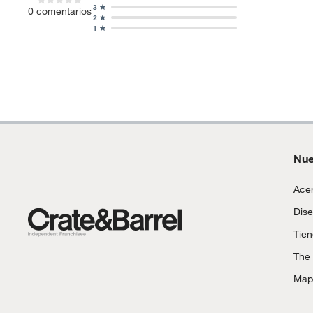
3
0
comentarios
2
1
Nue
Acer
Dise
Tie
The
Mapa