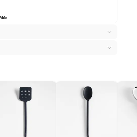
 Más
los recibes para hacer una devolución.
 diferentes, otras con restricciones y algunas
son:
edores tienen:
ros productos para asfalto, hormigón, albañilería.
ra lavavajillas,Duradero
tros productos para asfalto.
ésticos, tecnología, línea blanca, colchones, muebles,