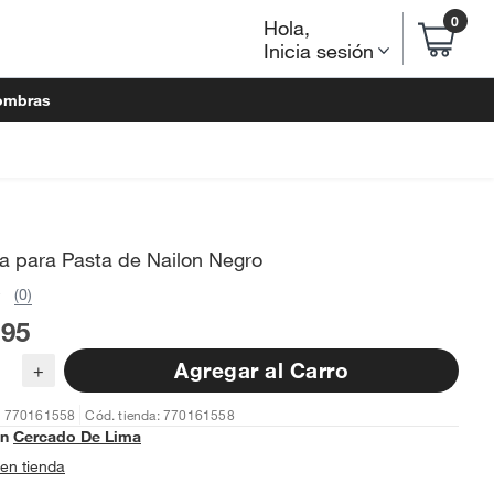
0
Hola
,
Inicia sesión
ombras
a para Pasta de Nailon Negro
(0)
.95
Agregar al Carro
+
: 770161558
Cód. tienda: 770161558
en
Cercado De Lima
en tienda