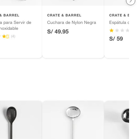
& BARREL
CRATE & BARREL
CRATE & BARR
 para Servir de
Cuchara de Nylon Negra
Espátula de Si
noxidable
(
S/ 49.95
(4)
S/ 59