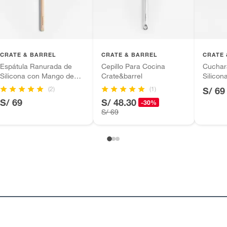
CRATE & BARREL
CRATE & BARREL
CRATE 
Espátula Ranurada de
Cepillo Para Cocina
Cuchar
Silicona con Mango de
Crate&barrel
Silicon
Madera
(2)
(1)
S/ 69
S/ 69
S/ 48.30
-30%
S/ 69