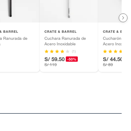
& BARREL
CRATE & BARREL
CRATE & BARR
a Ranurada de
Cuchara Ranurada de
Cucharón para 
a
Acero Inoxidable
Acero Inoxidab
(1)
S/ 59.50
S/ 44.50
-50%
-5
S/ 119
S/ 89