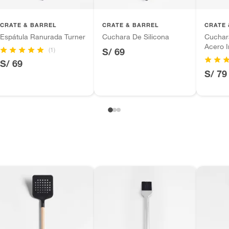
as
inión
CRATE & BARREL
CRATE & BARREL
CRATE 
Espátula Ranurada Turner
Cuchara De Silicona
Cuchara
Acero I
(1)
S/ 69
S/ 69
, suplementos alimenticios, vitaminas.
S/ 79
as de baño con señales de uso, sin empaques, etiquetas o