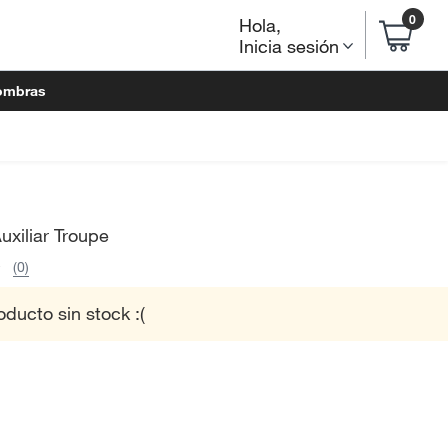
0
Hola
,
Inicia sesión
ombras
xiliar Troupe
(0)
oducto sin stock :(