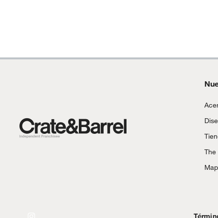
Motocicletas y bicicletas motorizadas.
Licores y cigarros electrónicos.
Nue
Acer
Dise
Tie
The
Mapa
Términ