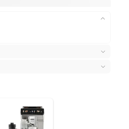
los recibes para hacer una devolución.
 diferentes, otras con restricciones y algunas
son:
edores tienen:
ros productos para asfalto, hormigón, albañilería.
ro