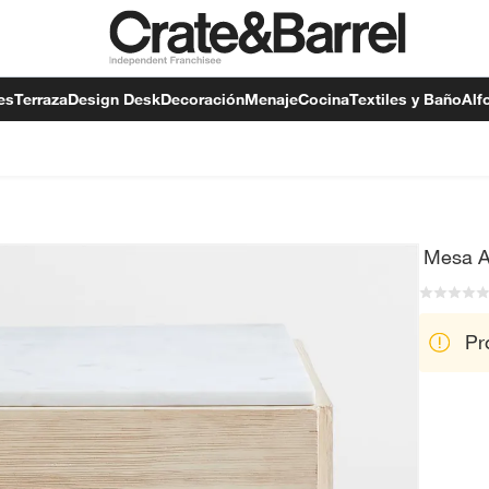
es
Terraza
Design Desk
Decoración
Menaje
Cocina
Textiles y Baño
Alf
Mesa Au
Pr