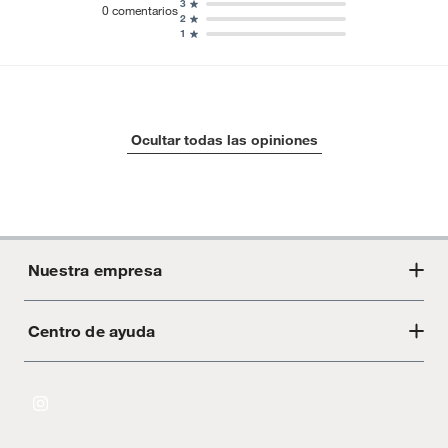
3
0
comentarios
2
1
Ocultar todas las opiniones
Nuestra empresa
Centro de ayuda
Acerca de Crate
Tiendas
Cambios y devoluciones
Libro de Reclamaciones