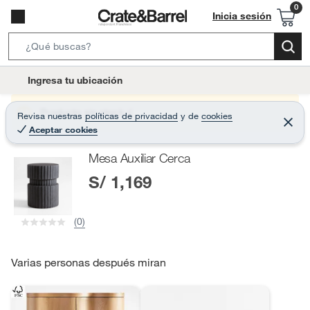
Inicia sesión
S
e
l
Ingresa tu ubicación
a
o
r
c
Producto sin stock :(
Revisa nuestras
políticas de privacidad
y
de
cookies
c
C
a
Aceptar cookies
e
h
r
t
r
B
Mesa Auxiliar Cerca
a
i
r
a
S/ 1,169
o
r
n
-
(0)
i
c
o
Varias personas después miran
n