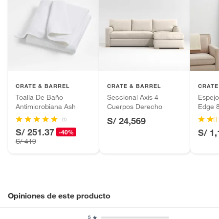
CRATE & BARREL
CRATE & BARREL
CRATE
Toalla De Baño
Seccional Axis 4
Espejo
Antimicrobiana Ash
Cuerpos Derecho
Edge 
S/ 24,569
(1)
S/ 251.37
S/ 1
-40%
S/ 419
Opiniones de este producto
5