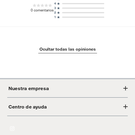
4
3
0
comentarios
2
1
Ocultar todas las opiniones
Nuestra empresa
Centro de ayuda
Acerca de Crate
Tiendas
Cambios y devoluciones