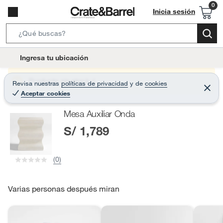
Inicia sesión
S
e
l
Ingresa tu ubicación
a
o
r
c
Producto sin stock :(
Revisa nuestras
políticas de privacidad
y
de
cookies
c
C
a
Aceptar cookies
e
h
r
t
r
B
Mesa Auxiliar Onda
a
i
r
a
S/ 1,789
o
r
n
-
(0)
i
c
o
Varias personas después miran
n