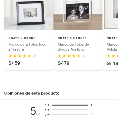
Alimentos, bebidas, fórmulas y leches para bebés.
Productos hechos a medida.
Número de piezas
1
Pinturas de color a pedido.
Plantas.
Ancho
51cm
Productos que hayan sido previamente instalados.
CRATE & BARREL
CRATE & BARREL
CRATE
Baterías de auto.
Marco para Fotos Icon
Marco de Fotos de
Marco 
Motocicletas y bicicletas motorizadas.
Alto
51cm
24x29cm
Bloque Acrílico
Pulid
Licores y cigarros electrónicos.
12x17cm
(7)
(6)
S/ 59
Capacidad de fotos
1
S/ 79
S/ 1
Opiniones de este producto
1
5
5
0
4
/5
0
3