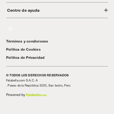
Centro de ayuda
Acerca de Crate
Tiendas
Cambios y devoluciones
Libro de Reclamaciones
Términos y condiciones
Textos Legales
Política de Cookies
Política de Privacidad
© TODOS LOS DERECHOS RESERVADOS
Falabella.com S.A.C. A
. Paseo de la República 3220, San Isidro, Perú
Powered by