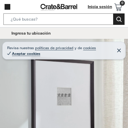
Inicia sesión
S
e
l
Ingresa tu ubicación
a
o
r
c
Revisa nuestras
políticas de privacidad
y
de
cookies
c
C
a
Aceptar cookies
e
h
r
t
r
B
a
i
r
a
o
r
n
-
i
c
o
n