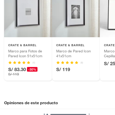
CRATE & BARREL
CRATE & BARREL
CRATE
Marco para Fotos de
Marco de Pared Icon
Marco 
Pared Icon 51x51cm
41x51cm
Cepil
S/ 2
(1)
(5)
S/ 83.30
S/ 119
-30%
S/ 119
Opiniones de este producto
1
5