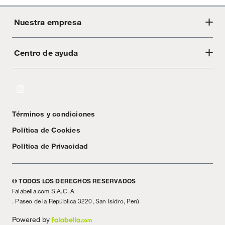
Nuestra empresa
Centro de ayuda
Acerca de Crate
Tiendas
Cambios y devoluciones
Libro de Reclamaciones
Términos y condiciones
Textos Legales
Política de Cookies
Política de Privacidad
© TODOS LOS DERECHOS RESERVADOS
Falabella.com S.A.C. A
. Paseo de la República 3220, San Isidro, Perú
Powered by