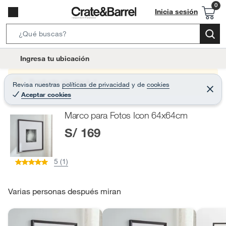
Inicia sesión
S
e
l
Ingresa tu ubicación
a
o
r
c
Producto sin stock :(
Revisa nuestras
políticas de privacidad
y
de
cookies
c
C
a
Aceptar cookies
e
h
r
t
r
B
Marco para Fotos Icon 64x64cm
a
i
r
a
S/ 169
o
r
n
-
5 (1)
i
c
o
Varias personas después miran
n