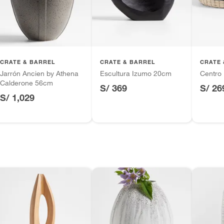
tros productos para asfalto.
ésticos, tecnología, línea blanca, colchones, muebles,
inión
CRATE & BARREL
CRATE & BARREL
CRATE 
Jarrón Ancien by Athena
Escultura Izumo 20cm
Centro
Calderone 56cm
S/ 369
S/ 26
S/ 1,029
, suplementos alimenticios, vitaminas.
as de baño con señales de uso, sin empaques, etiquetas o