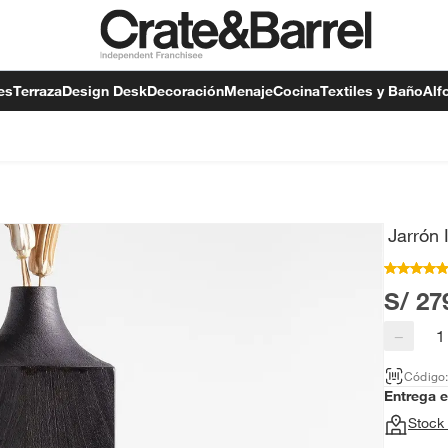
es
Terraza
Design Desk
Decoración
Menaje
Cocina
Textiles y Baño
Alf
Jarrón
S/ 27
−
Código
Entrega 
Stock 