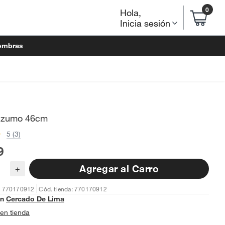
0
Hola
,
Inicia sesión
ombras
 Izumo 46cm
5 (3)
9
Agregar al Carro
+
: 770170912
Cód. tienda: 770170912
en
Cercado De Lima
en tienda