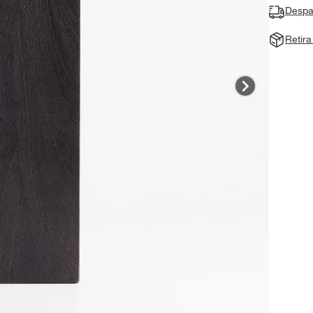
Despa
Retir