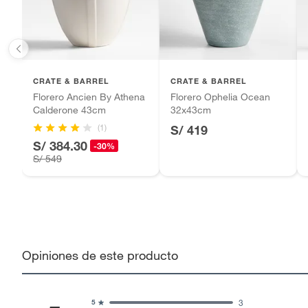
Motocicletas y bicicletas motorizadas.
Licores y cigarros electrónicos.
CRATE & BARREL
CRATE & BARREL
Florero Ancien By Athena
Florero Ophelia Ocean
Calderone 43cm
32x43cm
(1)
S/ 419
S/ 384.30
-30%
S/ 549
Opiniones de este producto
3
5