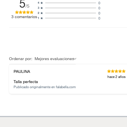
5
0
4
/5
0
3
0
2
3
comentarios
0
1
Ordenar por:
Mejores evaluaciones
PAULINA
hace 2 años
Talla perfecta
Publicado originalmente en
falabella.com