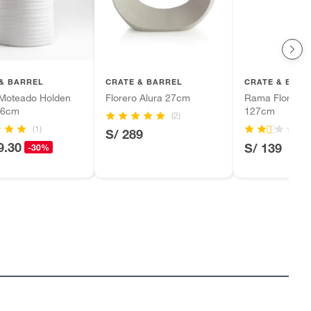
& BARREL
CRATE & BARREL
CRATE & BARR
 Moteado Holden
Florero Alura 27cm
Rama Flor Mag
46cm
127cm
(2)
(1)
(3)
S/ 289
9.30
S/ 139
-30%