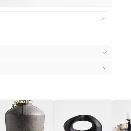
ntía se ajusta a nuestras políticas de cambios y
iones.
los recibes para hacer una devolución.
 diferentes, otras con restricciones y algunas
son:
edores tienen:
ros productos para asfalto, hormigón, albañilería.
a