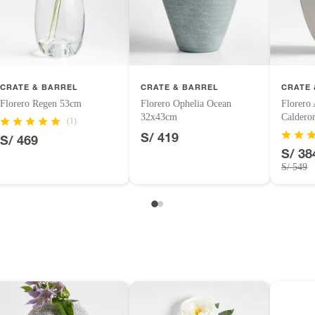
uctos para asfalto.
logía, línea blanca, colchones, muebles, bicicletas y máquinas.
inión
CRATE & BARREL
CRATE & BARREL
CRATE 
Florero Regen 53cm
Florero Ophelia Ocean
Florero
rente
32x43cm
Caldero
(1)
entos alimenticios, vitaminas.
S/ 419
S/ 469
S/ 38
con señales de uso, sin empaques, etiquetas o sellos.
S/ 549