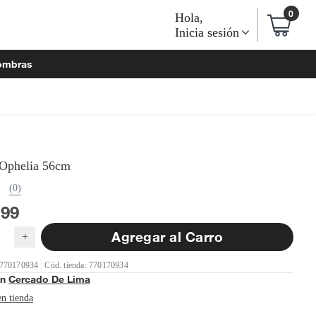
0
Hola
,
Inicia sesión
ombras
 Ophelia 56cm
(0)
199
Agregar al Carro
+
 770170934
Cód. tienda: 770170934
en
Cercado De Lima
en tienda