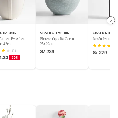
& BARREL
CRATE & BARREL
CRATE & BARR
 Ancien By Athena
Florero Ophelia Ocean
Jarrón Izumo 4
ne 43cm
25x29cm
(1)
S/ 239
S/ 279
4.30
-30%