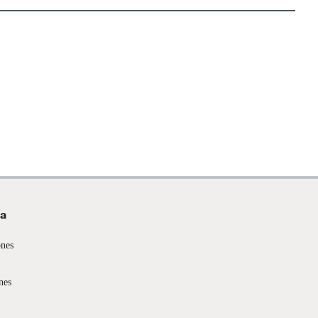
da
ones
nes