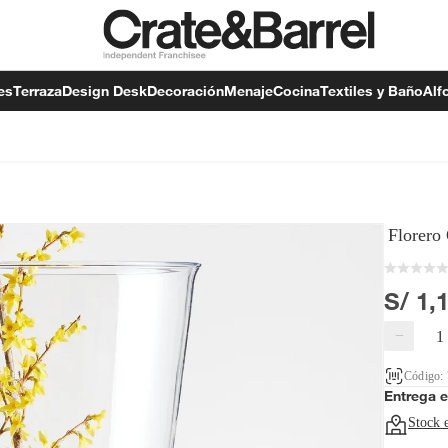
es
Terraza
Design Desk
Decoración
Menaje
Cocina
Textiles y Baño
Alf
Florero
S/ 1,
−
Código:
Entrega 
Stock 