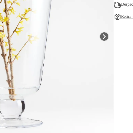
Despac
Retira