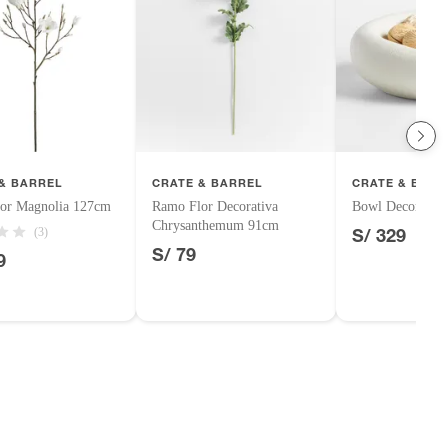
& BARREL
CRATE & BARREL
CRATE & BARR
or Magnolia 127cm
Ramo Flor Decorativa
Bowl Decorativo
Chrysanthemum 91cm
S/ 329
(3)
S/ 79
9