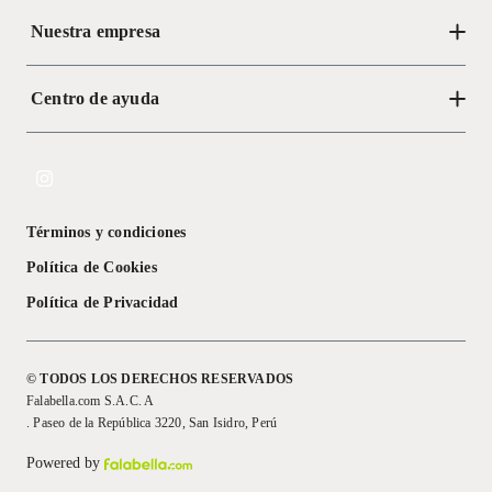
Nuestra empresa
Centro de ayuda
Acerca de Crate
Tiendas
Cambios y devoluciones
Libro de Reclamaciones
Términos y condiciones
Textos Legales
Política de Cookies
Política de Privacidad
© TODOS LOS DERECHOS RESERVADOS
Falabella.com S.A.C. A
. Paseo de la República 3220, San Isidro, Perú
Powered by