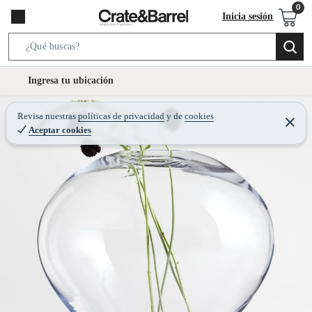
Inicia sesión
S
e
l
Ingresa tu ubicación
a
o
r
c
Revisa nuestras
políticas de privacidad
y
de
cookies
c
C
a
Aceptar cookies
e
h
r
t
r
B
a
i
r
a
o
r
n
-
i
c
o
n