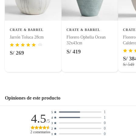
Pinturas de color a pedido.
Plantas.
Productos que hayan sido previamente instalados.
Baterías de auto.
CRATE & BARREL
CRATE & BARREL
CRATE
Motocicletas y bicicletas motorizadas.
Jarrón Toluca 28cm
Florero Ophelia Ocean
Florer
Licores y cigarros electrónicos.
32x43cm
Calder
(1)
S/ 419
S/ 269
S/ 38
S/ 549
Opiniones de este producto
1
5
4.5
1
4
/5
0
3
0
2
2
comentarios
0
1