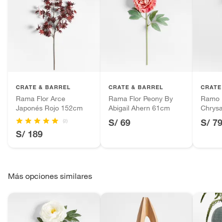
CRATE & BARREL
CRATE & BARREL
CRATE
Rama Flor Arce
Rama Flor Peony By
Ramo F
Japonés Rojo 152cm
Abigail Ahern 61cm
Chrys
S/ 69
S/ 7
(2)
S/ 189
Más opciones similares