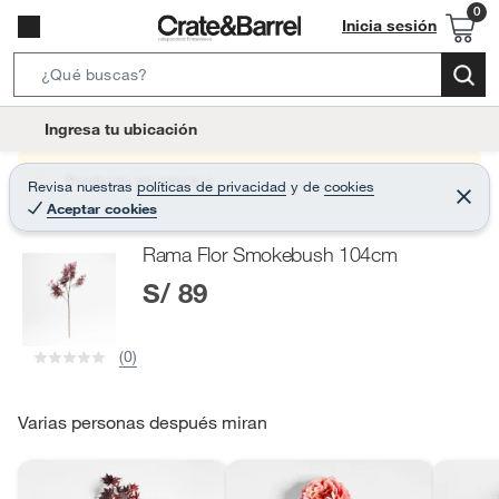
Inicia sesión
S
e
l
Ingresa tu ubicación
a
o
r
c
Producto sin stock :(
Revisa nuestras
políticas de privacidad
y
de
cookies
c
C
a
Aceptar cookies
e
h
r
t
r
B
Rama Flor Smokebush 104cm
a
i
r
a
S/ 89
o
r
n
-
(0)
i
c
o
Varias personas después miran
n