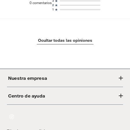
3
0
comentarios
2
1
Ocultar todas las opiniones
Nuestra empresa
Centro de ayuda
Acerca de Crate
Tiendas
Cambios y devoluciones
Libro de Reclamaciones