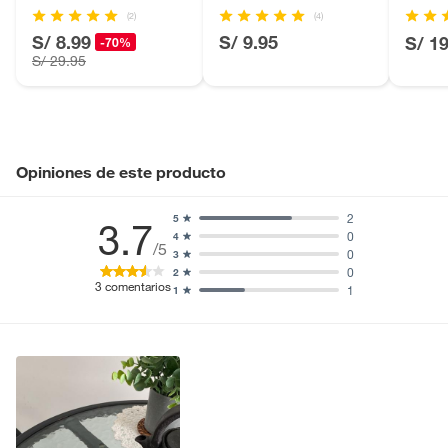
Licores y cigarros electrónicos.
(2)
(4)
S/ 8.99
S/ 9.95
S/ 1
-70%
S/ 29.95
Opiniones de este producto
2
5
3.7
0
4
/5
0
3
0
2
3
comentarios
1
1