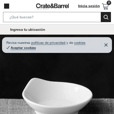
Inicia sesión
S
e
l
Ingresa tu ubicación
a
o
r
c
Revisa nuestras
políticas de privacidad
y
de
cookies
c
C
a
Aceptar cookies
e
h
r
t
r
B
a
i
r
a
o
r
n
-
i
c
o
n