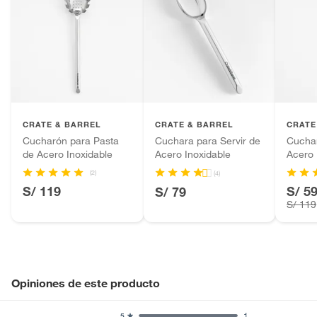
CRATE & BARREL
CRATE & BARREL
CRATE
Cucharón para Pasta
Cuchara para Servir de
Cucha
de Acero Inoxidable
Acero Inoxidable
Acero 
(2)
(4)
S/ 119
S/ 5
S/ 79
S/ 119
Opiniones de este producto
1
5