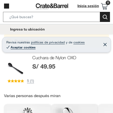
Inicia sesión
S
e
l
Ingresa tu ubicación
a
o
r
c
Producto sin stock :(
Revisa nuestras
políticas de privacidad
y
de
cookies
c
C
a
Aceptar cookies
e
h
r
t
r
B
Cuchara de Nylon OXO
a
i
r
a
S/ 49.95
o
r
n
-
5 (1)
i
c
o
Varias personas después miran
n