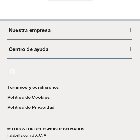
Nuestra empresa
Centro de ayuda
Acerca de Crate
Tiendas
Cambios y devoluciones
Libro de Reclamaciones
Términos y condiciones
Textos Legales
Política de Cookies
Política de Privacidad
© TODOS LOS DERECHOS RESERVADOS
Falabella.com S.A.C. A