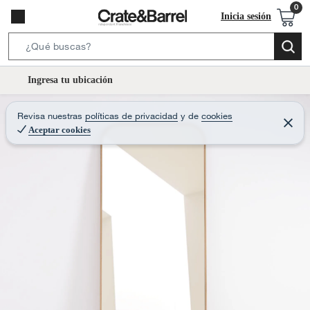
Inicia sesión
S
e
l
Ingresa tu ubicación
a
o
r
c
Revisa nuestras
políticas de privacidad
y
de
cookies
c
C
a
e
Aceptar cookies
h
r
t
r
B
a
i
r
a
o
r
n
-
i
c
o
n