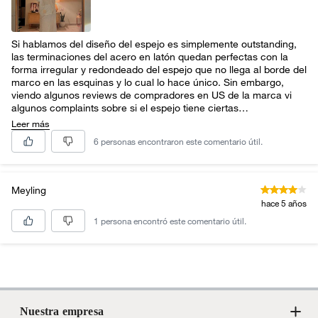
Si hablamos del diseño del espejo es simplemente outstanding,
las terminaciones del acero en latón quedan perfectas con la
forma irregular y redondeado del espejo que no llega al borde del
marco en las esquinas y lo cual lo hace único. Sin embargo,
viendo algunos reviews de compradores en US de la marca vi
algunos complaints sobre si el espejo tiene ciertas
deformaciones, en especial cuando uno se mira de lejos el cual
Leer más
hace que te suba unos kilos y te reduzca unos centímetros de
6 personas encontraron este comentario útil.
altura y puedo decir que es cierto ya que de cerca me logro ver
como usualmente me veía en varios espejos que tengo si es que
un poco mas grueso pero solo ligeramente y esto cambia
bastante cuan más lejos esté del espejo e intenté cambiar el
Meyling
ángulo del espejo apoyado a la pared y no vi mucha diferencia
hace 5 años
como los mencionaron algunas personas en los reviews.
1 persona encontró este comentario útil.
Conclusión, no estoy seguro si esto se deba a un defecto de
fábrica o sea el efecto del espejo por el diseño ya que también
he notado que otros espejos hacen el efecto contrario así que
también termina siendo un engaño y no se bien cual está
mostrando una imagen real o cual distorsiona más tal vez es de
preferencias, idk pero recomendaría que lo vean en persona
antes de comprarlo y si no lo pueden hacer la otra opción es
Nuestra empresa
devolverlo aunque por todo el trámite e incomodidad decidí