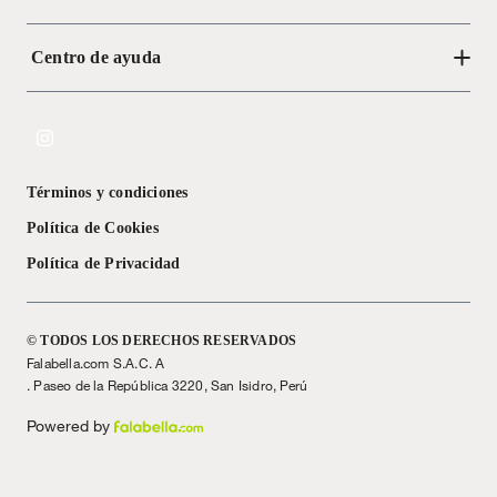
quedarme con el espejo he intentar no verme mucho cuando
estoy lejos y tomarlo como un motivador para seguir entrenado y
lograr verme fit en el espejo.
Centro de ayuda
Acerca de Crate
Tiendas
Cambios y devoluciones
Libro de Reclamaciones
Términos y condiciones
Textos Legales
Política de Cookies
Política de Privacidad
© TODOS LOS DERECHOS RESERVADOS
Falabella.com S.A.C. A
. Paseo de la República 3220, San Isidro, Perú
Powered by