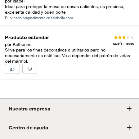
por Isabel
Revise los utensilios de cocina All-Clad o Cuisinart y las
Ideal para proteger la mesa de cosas calientes, es precioso,
ollas y sartenes Calphalon. Las ollas y sartenes de cobre
excelente calidad y buen porte
Publicado originalmente en
falabella.com
de Ruffoni o los exclusivos utensilios de cocina SCANPAN
de diseño escandinavo combinan una apariencia elegante
con calidad profesional. Si busca electricidad confiable y
Producto estandar
fácil de usar, a precios asequibles, considere los
hace 9 meses
por Katherine
electrodomésticos Breville, Cuisinart o Philips. Para los
Sirve para los fines decorativos o utilitarios pero no
amantes del diseño, considerar fabricantes modernos
necesariamente es estético. Va a depender del patrón de vetas
como SMEG, Wolf, Moccamaster, KitchenAid y Haden.
del mármol.
Nuestra empresa
Centro de ayuda
Acerca de Crate