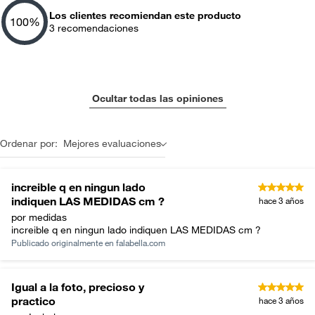
Los clientes recomiendan este producto
100
%
3
recomendaciones
Ocultar todas las opiniones
Ordenar por:
Mejores evaluaciones
increible q en ningun lado
indiquen LAS MEDIDAS cm ?
hace 3 años
por medidas
increible q en ningun lado indiquen LAS MEDIDAS cm ?
Publicado originalmente en
falabella.com
En Crate&Barrel contamos con las mejores marcas de
cocinas de todo el mundo, desde expertos en cuchillería
Igual a la foto, precioso y
hasta aficionados a los electrodomésticos, encuentre más
practico
hace 3 años
de 40 marcas de cocinas importantes y de alta calidad.