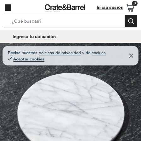
Inicia sesión
S
e
l
Ingresa tu ubicación
a
o
r
c
Revisa nuestras
políticas de privacidad
y
de
cookies
c
C
a
Aceptar cookies
e
h
r
t
r
B
a
i
r
a
o
r
n
-
i
c
o
n