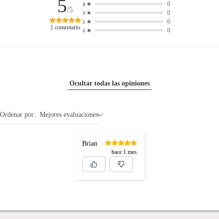
5
0
4
/5
0
3
0
2
1
comentario
0
1
Ocultar todas las opiniones
Ordenar por:
Mejores evaluaciones
Brian
hace 1 mes