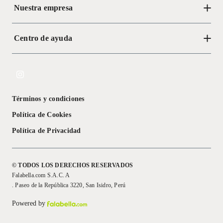
Nuestra empresa
Centro de ayuda
Acerca de Crate
Tiendas
Cambios y devoluciones
Libro de Reclamaciones
Términos y condiciones
Textos Legales
Política de Cookies
Política de Privacidad
© TODOS LOS DERECHOS RESERVADOS
Falabella.com S.A.C. A
. Paseo de la República 3220, San Isidro, Perú
Powered by