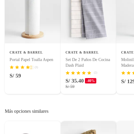
CRATE & BARREL
CRATE & BARREL
CRATE
Portal Papel Toalla Aspen
Set De 2 Paños De Cocina
Molinil
Dash Plaid
Madera
(3)
(2)
S/ 59
S/ 35.40
S/ 12
-40%
S/ 59
Más opciones similares