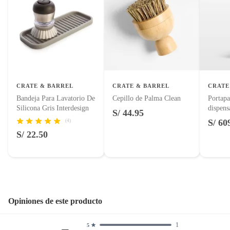
CRATE & BARREL
CRATE & BARREL
CRATE
Bandeja Para Lavatorio De
Cepillo de Palma Clean
Portapa
Silicona Gris Interdesign
dispens
S/ 44.95
Simple
S/ 60
(4)
S/ 22.50
Opiniones de este producto
1
5