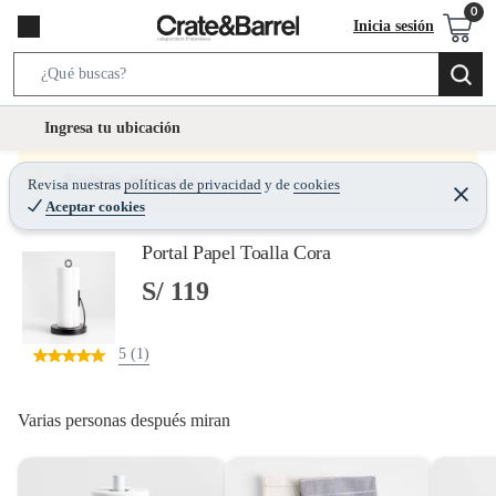
Inicia sesión
S
e
l
Ingresa tu ubicación
a
o
r
c
Producto sin stock :(
Revisa nuestras
políticas de privacidad
y
de
cookies
c
C
a
Aceptar cookies
e
h
r
t
r
B
Portal Papel Toalla Cora
a
i
r
a
o
S/ 119
r
n
-
5 (1)
i
c
o
Varias personas después miran
n