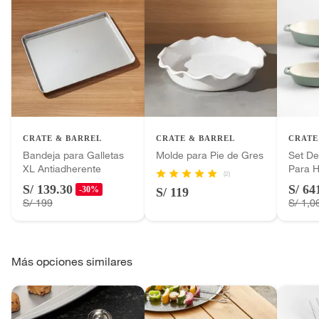
CRATE & BARREL
CRATE & BARREL
CRATE
Bandeja para Galletas
Molde para Pie de Gres
Set De
XL Antiadherente
Para 
(2)
S/ 139.30
S/ 64
-30%
S/ 119
S/ 199
S/ 1,0
Más opciones similares