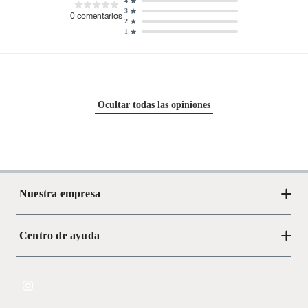
4
3
0
comentarios
2
1
Ocultar todas las opiniones
Nuestra empresa
Centro de ayuda
Acerca de Crate
Tiendas
Cambios y devoluciones
Libro de Reclamaciones