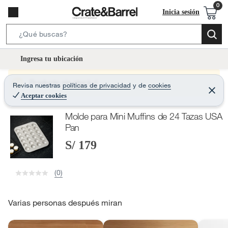
Inicia sesión
S
e
l
Ingresa tu ubicación
a
o
r
c
Producto sin stock :(
Revisa nuestras
políticas de privacidad
y
de
cookies
c
C
a
e
Aceptar cookies
h
r
t
r
B
Molde para Mini Muffins de 24 Tazas USA
a
i
r
a
Pan
o
r
S/ 179
n
-
i
(0)
c
o
Varias personas después miran
n