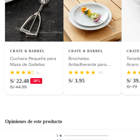
CRATE & BARREL
CRATE & BARREL
CRATE
Cuchara Pequeña para
Brochetas
Tenedo
Masa de Galletas
Antiadherente para
Acero 
Parrilla
(15)
(3)
S/ 3.95
S/ 39
S/ 22.48
-50%
S/ 79
S/ 44.95
Opiniones de este producto
5