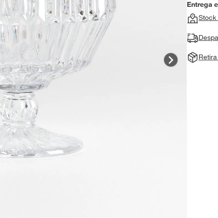
Entrega 
Stock 
Despa
Retir