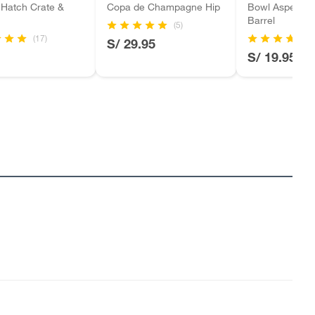
 Hatch Crate &
Copa de Champagne Hip
Bowl Aspen Cr
Barrel
(5)
(17)
S/ 29.95
S/ 19.95