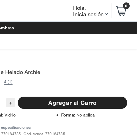
0
Hola
,
Inicia sesión
ombras
e Helado Archie
4 (1)
Agregar al Carro
+
al
:
Vidrio
Forma
:
No aplica
 especificaciones
: 770184785
Cód. tienda: 770184785