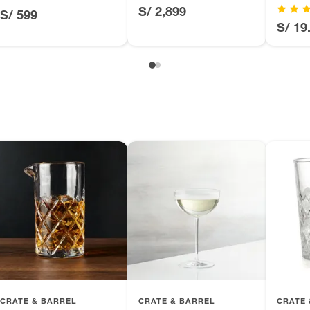
S/ 2,899
S/ 599
, suplementos alimenticios, vitaminas.
S/ 19
as de baño con señales de uso, sin empaques, etiquetas o
CRATE & BARREL
CRATE & BARREL
CRATE 