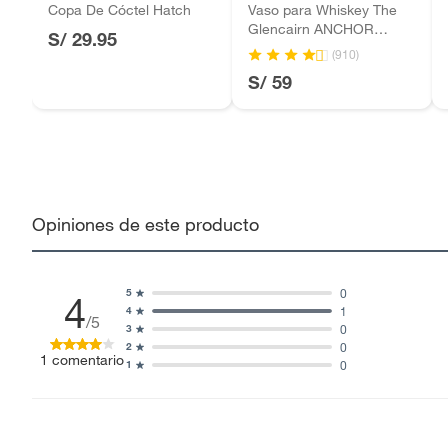
Copa De Cóctel Hatch
Vaso para Whiskey The
Glencairn ANCHOR
S/ 29.95
HOCKING
(910)
S/ 59
Opiniones de este producto
0
5
4
1
4
/5
0
3
0
2
1
comentario
0
1