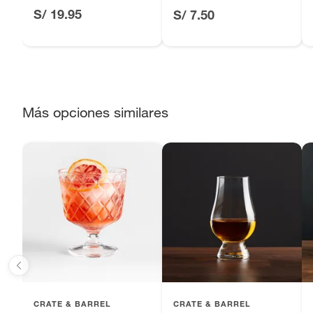
S/ 19.95
S/ 7.50
Productos perecibles como alimentos, bebidas, medicamentos
Productos digitales (descarga inmediata).
Por motivos de salubridad, la ropa interior inferior y rop
sellos.
Alimentos, bebidas, fórmulas y leches para bebés.
Productos hechos a medida.
Más opciones similares
Pinturas de color a pedido.
Plantas.
Productos que hayan sido previamente instalados.
Baterías de auto.
Motocicletas y bicicletas motorizadas.
Licores y cigarros electrónicos.
CRATE & BARREL
CRATE & BARREL