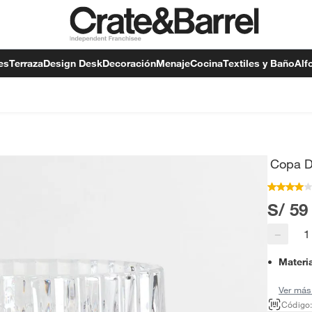
es
Terraza
Design Desk
Decoración
Menaje
Cocina
Textiles y Baño
Alf
Copa D
S/ 59
−
Materi
Ver más
Código