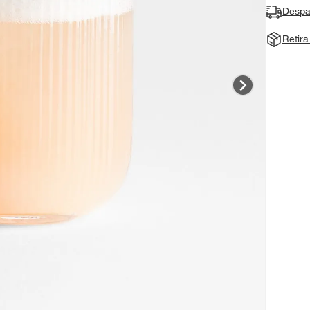
Despa
Retir