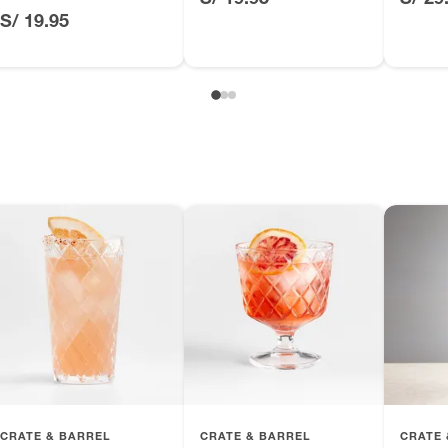
S/ 19.95
, suplementos alimenticios, vitaminas.
as de baño con señales de uso, sin empaques, etiquetas o
CRATE & BARREL
CRATE & BARREL
CRATE 