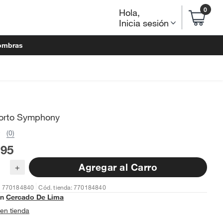
0
Hola
,
Inicia sesión
ombras
orto Symphony
(0)
.95
Agregar al Carro
+
: 770184840
Cód. tienda: 770184840
en
Cercado De Lima
en tienda