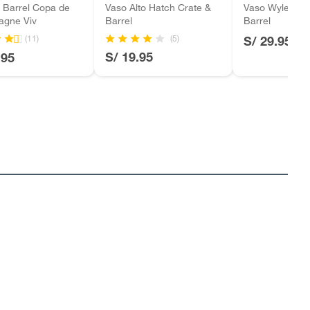
 Barrel Copa de
Vaso Alto Hatch Crate &
Vaso Wyles DO
gne Viv
Barrel
Barrel
(5)
(11)
S/ 29.95
S/ 19.95
.95