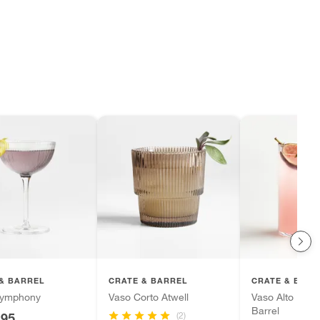
& BARREL
CRATE & BARREL
CRATE & BARR
Symphony
Vaso Corto Atwell
Vaso Alto Edge
Barrel
(2)
.95