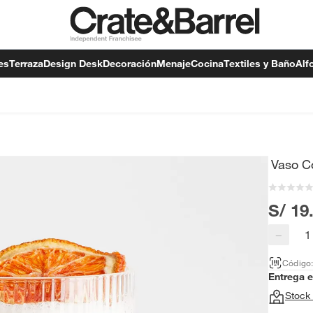
es
Terraza
Design Desk
Decoración
Menaje
Cocina
Textiles y Baño
Alf
Vaso C
S/ 19
−
Código
Entrega 
Stock 