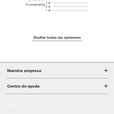
3
0
comentarios
2
1
Ocultar todas las opiniones
Nuestra empresa
Centro de ayuda
Acerca de Crate
Tiendas
Cambios y devoluciones
Libro de Reclamaciones