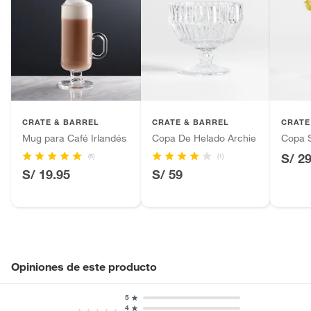
CRATE & BARREL
CRATE & BARREL
CRATE
Mug para Café Irlandés
Copa De Helado Archie
Copa 
S/ 2
(8)
(1)
S/ 19.95
S/ 59
Opiniones de este producto
5
4