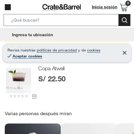
Inicia sesión
S
e
l
Ingresa tu ubicación
a
o
r
c
Producto sin stock :(
Revisa nuestras
políticas de privacidad
y
de
cookies
c
C
a
Aceptar cookies
e
h
r
t
r
B
Copa Atwell
a
i
r
a
S/ 22.50
o
r
n
-
(0)
i
c
o
Varias personas después miran
n