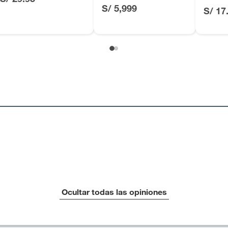
Jones 102x152cm
S/ 5,999
S/ 17
, suplementos alimenticios, vitaminas.
as de baño con señales de uso, sin empaques, etiquetas o
Ocultar todas las opiniones