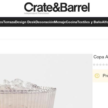
es
Terraza
Design Desk
Decoración
Menaje
Cocina
Textiles y Baño
Alf
Copa A
Pr