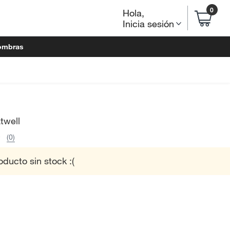
0
Hola
,
Inicia sesión
ombras
twell
(0)
oducto sin stock :(