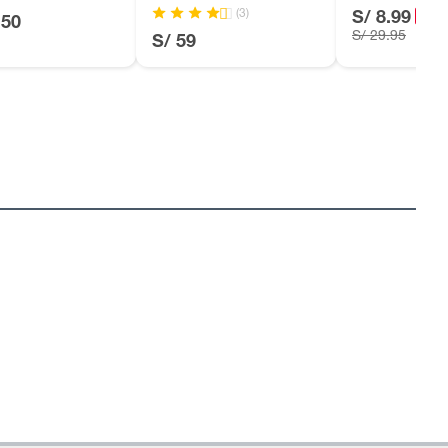
(3)
S/ 8.99
-70
.50
S/ 29.95
S/ 59