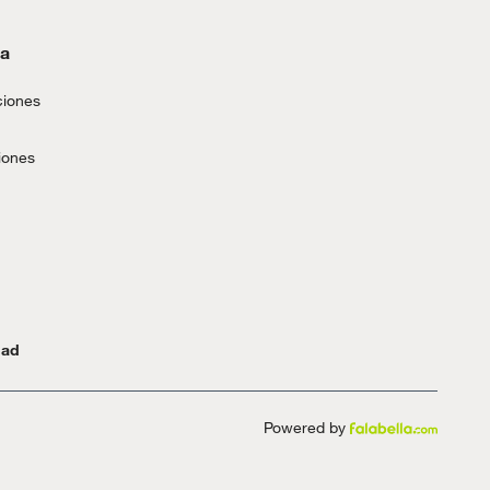
da
ciones
iones
dad
Powered by