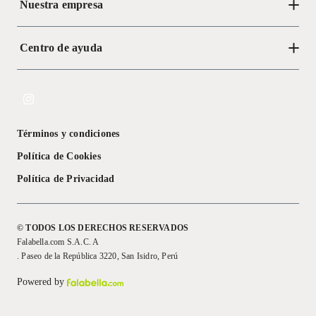
Nuestra empresa
Centro de ayuda
Acerca de Crate
Tiendas
Cambios y devoluciones
Libro de Reclamaciones
Términos y condiciones
Textos Legales
Política de Cookies
Política de Privacidad
© TODOS LOS DERECHOS RESERVADOS
Falabella.com S.A.C. A
. Paseo de la República 3220, San Isidro, Perú
Powered by