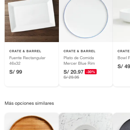
CRATE & BARREL
CRATE & BARREL
CRATE
Fuente Rectangular
Plato de Comida
Bowl P
46x32
Mercer Blue Rim
S/ 4
S/ 99
S/ 20.97
-30%
S/ 29.95
Más opciones similares