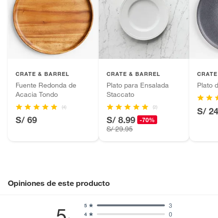
CRATE & BARREL
CRATE & BARREL
CRATE
Fuente Redonda de
Plato para Ensalada
Plato 
Acacia Tondo
Staccato
(4)
(2)
S/ 2
S/ 69
S/ 8.99
-70%
S/ 29.95
Opiniones de este producto
3
5
5
0
4