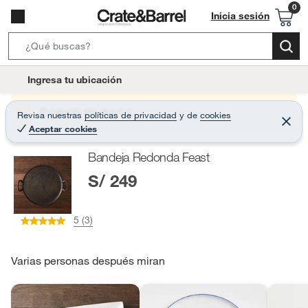
Inicia sesión
S
e
l
Ingresa tu ubicación
a
o
r
c
Producto sin stock :(
Revisa nuestras
políticas de privacidad
y
de
cookies
c
C
a
Aceptar cookies
e
h
r
t
r
B
Bandeja Redonda Feast
a
i
r
a
S/ 249
o
r
n
-
5 (3)
i
c
o
Varias personas después miran
n