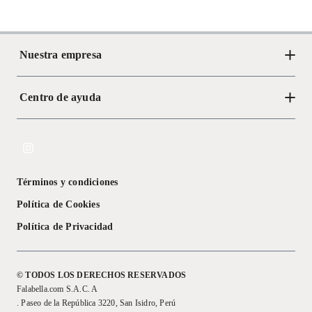
Nuestra empresa
Centro de ayuda
Acerca de Crate
Tiendas
Cambios y devoluciones
Libro de Reclamaciones
Términos y condiciones
Textos Legales
Política de Cookies
Política de Privacidad
© TODOS LOS DERECHOS RESERVADOS
Falabella.com S.A.C. A
. Paseo de la República 3220, San Isidro, Perú