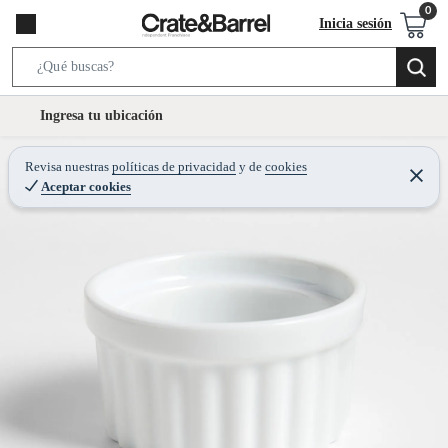
Inicia sesión
S
e
l
Ingresa tu ubicación
a
o
r
c
Revisa nuestras
políticas de privacidad
y
de
cookies
c
C
a
Aceptar cookies
e
h
r
t
r
B
a
i
r
a
o
r
n
-
i
c
o
n