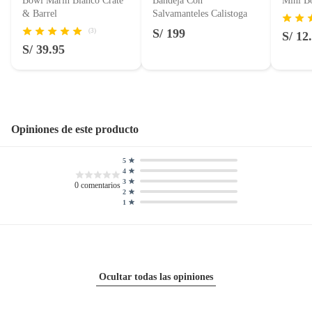
Bowl Marin Blanco Crate
Bandeja Con
Mini B
Motocicletas y bicicletas motorizadas.
& Barrel
Salvamanteles Calistoga
Licores y cigarros electrónicos.
S/ 199
(3)
S/ 12
S/ 39.95
Opiniones de este producto
5
4
3
0
comentarios
2
1
Ocultar todas las opiniones