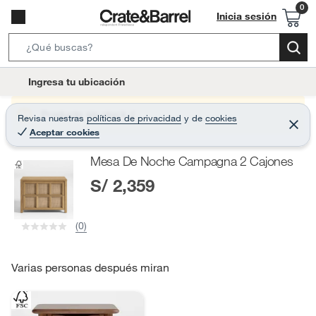
Inicia sesión
S
e
l
Ingresa tu ubicación
a
o
r
c
Producto sin stock :(
Revisa nuestras
políticas de privacidad
y
de
cookies
c
C
a
Aceptar cookies
e
h
r
t
r
B
Mesa De Noche Campagna 2 Cajones
a
i
r
a
S/ 2,359
o
r
n
-
(0)
i
c
o
Varias personas después miran
n