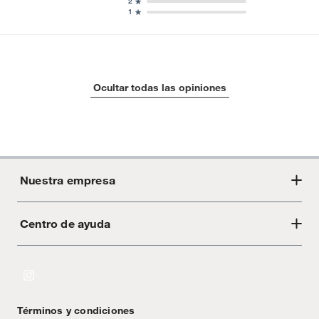
2
1
Ocultar todas las opiniones
Nuestra empresa
Centro de ayuda
Acerca de Crate
Tiendas
Cambios y devoluciones
Libro de Reclamaciones
Términos y condiciones