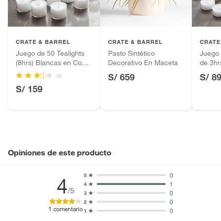
Productos hechos a medida.
Alto
5cm
Pinturas de color a pedido.
Plantas.
Profundidad
8cm
Productos que hayan sido previamente instalados.
CRATE & BARREL
CRATE & BARREL
CRATE
Baterías de auto.
Juego de 50 Tealights
Pasto Sintético
Juego 
(8hrs) Blancas en Copa
Decorativo En Maceta
de 3hr
Motocicletas y bicicletas motorizadas.
Incluye
No aplica
Transparente
Copa 
S/ 659
S/ 8
(3)
Licores y cigarros electrónicos.
S/ 159
Opiniones de este producto
0
5
4
1
4
/5
0
3
0
2
1
comentario
0
1