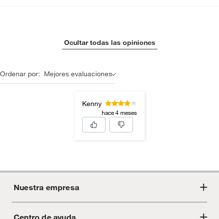
Ocultar todas las opiniones
Ordenar por:
Mejores evaluaciones
Kenny
hace 4 meses
Nuestra empresa
Centro de ayuda
Acerca de Crate