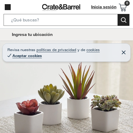
Inicia sesión
S
e
l
Ingresa tu ubicación
a
o
r
c
Revisa nuestras
políticas de privacidad
y
de
cookies
c
C
a
Aceptar cookies
e
h
r
t
r
B
a
i
r
a
o
r
n
-
i
c
o
n