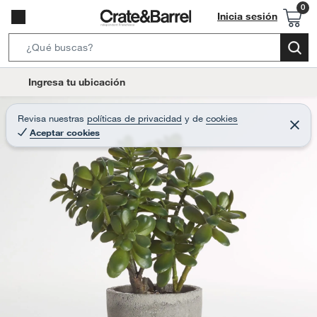
Inicia sesión
S
e
l
Ingresa tu ubicación
a
o
r
c
Revisa nuestras
políticas de privacidad
y
de
cookies
c
C
a
Aceptar cookies
e
h
r
t
r
B
a
i
r
a
o
r
n
-
i
c
o
n