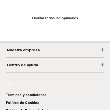
Ocultar todas las opiniones
Nuestra empresa
Centro de ayuda
Acerca de Crate
Tiendas
Cambios y devoluciones
Libro de Reclamaciones
Términos y condiciones
Textos Legales
Política de Cookies