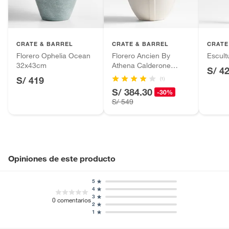
Productos hechos a medida.
Ancho
35cm
Pinturas de color a pedido.
Plantas.
Alto
43cm
Productos que hayan sido previamente instalados.
CRATE & BARREL
CRATE & BARREL
CRATE
Baterías de auto.
Florero Ophelia Ocean
Florero Ancien By
Escult
32x43cm
Athena Calderone
Motocicletas y bicicletas motorizadas.
Profundidad
35cm
S/ 4
43cm
S/ 419
Licores y cigarros electrónicos.
(1)
S/ 384.30
-30%
Incluye
No aplica
S/ 549
Opiniones de este producto
5
4
3
0
comentarios
2
1