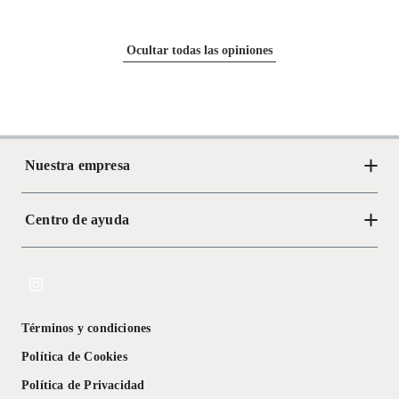
Ocultar todas las opiniones
Nuestra empresa
Centro de ayuda
Acerca de Crate
Tiendas
Cambios y devoluciones
Libro de Reclamaciones
Términos y condiciones
Textos Legales
Política de Cookies
Política de Privacidad