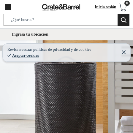
Inicia sesión
S
e
l
Ingresa tu ubicación
a
o
r
c
Revisa nuestras
políticas de privacidad
y
de
cookies
c
C
a
Aceptar cookies
e
h
r
t
r
B
a
i
r
a
o
r
n
-
i
c
o
n