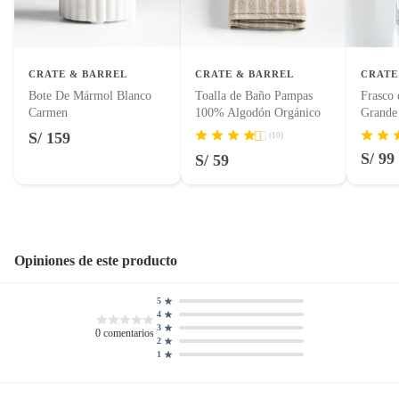
Pinturas de color a pedido.
Plantas.
Productos que hayan sido previamente instalados.
Baterías de auto.
CRATE & BARREL
CRATE & BARREL
CRATE
Motocicletas y bicicletas motorizadas.
Bote De Mármol Blanco
Toalla de Baño Pampas
Frasco 
Carmen
100% Algodón Orgánico
Grande
Licores y cigarros electrónicos.
S/ 159
(10)
S/ 99
S/ 59
Opiniones de este producto
5
4
3
0
comentarios
2
1