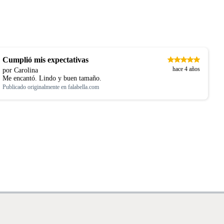
Cumplió mis expectativas
hace 4 años
por Carolina
Me encantó. Lindo y buen tamaño.
Publicado originalmente en
falabella.com