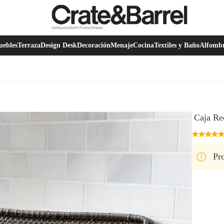
ebles
Terraza
Design Desk
Decoración
Menaje
Cocina
Textiles y Baño
Alfomb
Caja Re
Pro