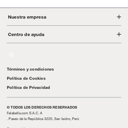
Nuestra empresa
Centro de ayuda
Acerca de Crate
Tiendas
Cambios y devoluciones
Libro de Reclamaciones
Términos y condiciones
Textos Legales
Política de Cookies
Política de Privacidad
© TODOS LOS DERECHOS RESERVADOS
Falabella.com S.A.C. A
. Paseo de la República 3220, San Isidro, Perú