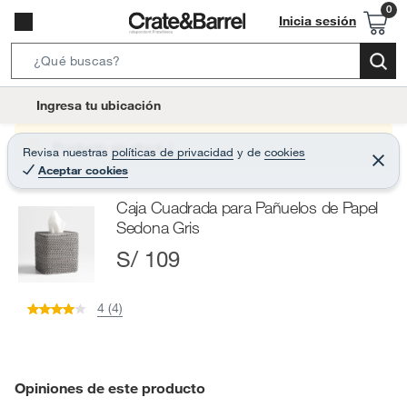
Inicia sesión
S
e
l
Ingresa tu ubicación
a
o
r
c
Producto sin stock :(
Revisa nuestras
políticas de privacidad
y
de
cookies
c
C
a
Aceptar cookies
e
h
r
t
r
B
Caja Cuadrada para Pañuelos de Papel
a
i
r
a
Sedona Gris
o
r
S/ 109
n
-
i
4 (4)
c
o
n
Opiniones de este producto