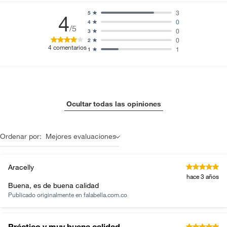
3
5
4
0
4
/5
0
3
0
2
4
comentarios
1
1
Ocultar todas las opiniones
Ordenar por:
Mejores evaluaciones
Aracelly
hace 3 años
Buena, es de buena calidad
Publicado originalmente en
falabella.com.co
Práctico y muy buena calidad