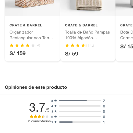
Productos hechos a medida.
Pinturas de color a pedido.
Plantas.
Productos que hayan sido previamente instalados.
CRATE & BARREL
CRATE & BARREL
CRATE
Baterías de auto.
Organizador
Toalla de Baño Pampas
Bote 
Rectangular con Tapa
100% Algodón
Carme
Motocicletas y bicicletas motorizadas.
Sedona Blanco
Orgánico
S/ 1
(6)
(10)
Licores y cigarros electrónicos.
S/ 159
S/ 59
Opiniones de este producto
2
5
3.7
0
4
/5
0
3
0
2
3
comentarios
1
1