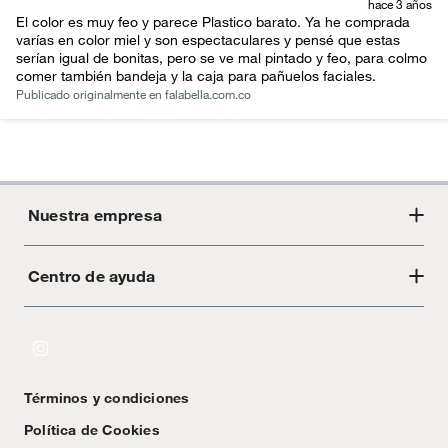
hace 3 años
El color es muy feo y parece Plastico barato. Ya he comprada
varías en color miel y son espectaculares y pensé que estas
serían igual de bonitas, pero se ve mal pintado y feo, para colmo
comer también bandeja y la caja para pañuelos faciales.
Publicado originalmente en
falabella.com.co
Nuestra empresa
Centro de ayuda
Acerca de Crate
Tiendas
Cambios y devoluciones
Libro de Reclamaciones
Términos y condiciones
Textos Legales
Política de Cookies