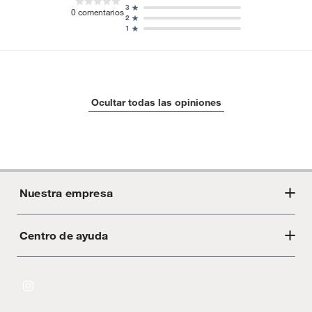
3
0
comentarios
2
1
Ocultar todas las opiniones
Nuestra empresa
Centro de ayuda
Acerca de Crate
Tiendas
Cambios y devoluciones
Libro de Reclamaciones