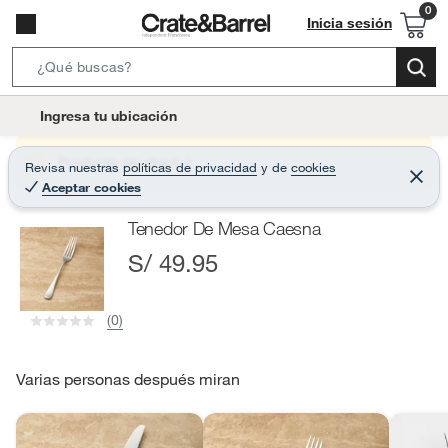
Inicia sesión
S
e
l
Ingresa tu ubicación
a
o
r
c
Producto sin stock :(
Revisa nuestras
políticas de privacidad
y
de
cookies
c
C
a
Aceptar cookies
e
h
r
t
r
B
Tenedor De Mesa Caesna
a
i
r
a
S/ 49.95
o
r
n
-
(0)
i
c
o
Varias personas después miran
n