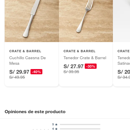
CRATE & BARREL
CRATE & BARREL
CRATE
Cuchillo Caesna De
Tenedor Crate & Barrel
Tenedo
Mesa
Satin
S/ 27.97
-30%
S/ 29.97
S/ 2
S/ 39.95
-40%
S/ 49.95
S/ 34.
Opiniones de este producto
5
4