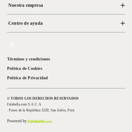
Nuestra empresa
Centro de ayuda
Acerca de Crate
Tiendas
Cambios y devoluciones
Libro de Reclamaciones
Términos y condiciones
Textos Legales
Política de Cookies
Política de Privacidad
© TODOS LOS DERECHOS RESERVADOS
Falabella.com S.A.C. A
. Paseo de la República 3220, San Isidro, Perú
Powered by