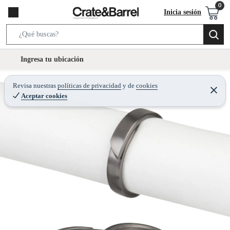
Inicia sesión
S
e
l
Ingresa tu ubicación
a
o
r
c
Revisa nuestras
políticas de privacidad
y
de
cookies
c
C
a
Aceptar cookies
e
h
r
t
r
B
a
i
r
a
o
r
n
-
i
c
o
n