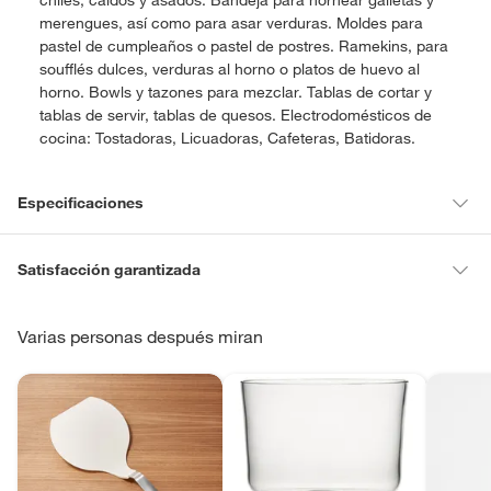
chiles, caldos y asados. Bandeja para hornear galletas y
merengues, así como para asar verduras. Moldes para
pastel de cumpleaños o pastel de postres. Ramekins, para
soufflés dulces, verduras al horno o platos de huevo al
horno. Bowls y tazones para mezclar. Tablas de cortar y
tablas de servir, tablas de quesos. Electrodomésticos de
cocina: Tostadoras, Licuadoras, Cafeteras, Batidoras.
Especificaciones
Condicion del
Nuevo
Satisfacción garantizada
producto
La mayoría de los productos tienen
30 días desde que los recibes
para hacer una devolución.
Varias personas después miran
Requiere Serial
No
Sin embargo, tenemos categorías que cuentan con plazos diferentes,
Number
otras con restricciones y algunas que no se pueden devolver ni
cambiar. Conoce cuáles son:
Productos vendidos por
Falabella, Tottus y otros vendedores tienen:
Material
Acero inoxidable
48 horas: cemento, mezclas de hormigón, morteros, yeso y