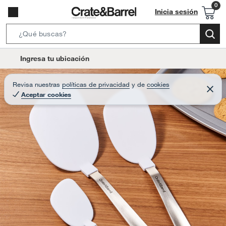
Inicia sesión
S
e
l
Ingresa tu ubicación
a
o
r
c
Revisa nuestras
políticas de privacidad
y
de
cookies
c
C
a
Aceptar cookies
e
h
r
t
r
B
a
i
r
a
o
r
n
-
i
c
o
n