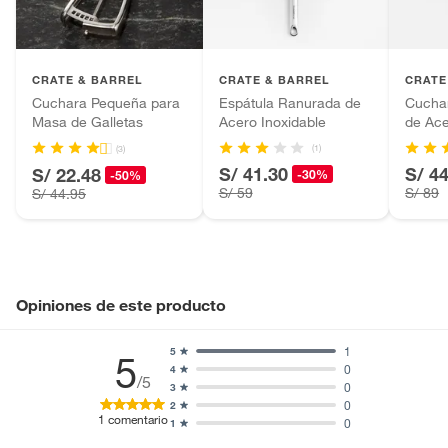
Pinturas de color a pedido.
Plantas.
Productos que hayan sido previamente instalados.
CRATE & BARREL
CRATE & BARREL
CRATE
Baterías de auto.
Cuchara Pequeña para
Espátula Ranurada de
Cuchar
Masa de Galletas
Acero Inoxidable
de Ace
Motocicletas y bicicletas motorizadas.
Licores y cigarros electrónicos.
(1)
(3)
S/ 41.30
S/ 4
S/ 22.48
-30%
-50%
S/ 59
S/ 89
S/ 44.95
Opiniones de este producto
1
5
5
0
4
/5
0
3
0
2
1
comentario
0
1