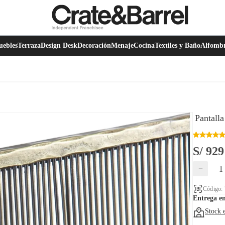
ebles
Terraza
Design Desk
Decoración
Menaje
Cocina
Textiles y Baño
Alfomb
Pantall
S/ 929
−
Código:
Entrega e
Stock 