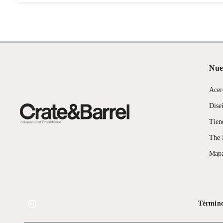
Nue
Acer
Dise
Tien
The 
Mapa
Término