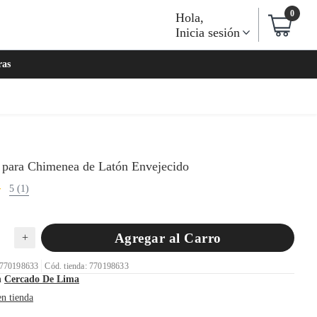
0
Hola
,
Inicia sesión
ras
a para Chimenea de Latón Envejecido
5 (1)
Agregar al Carro
+
 770198633
Cód. tienda: 770198633
n
Cercado De Lima
en tienda