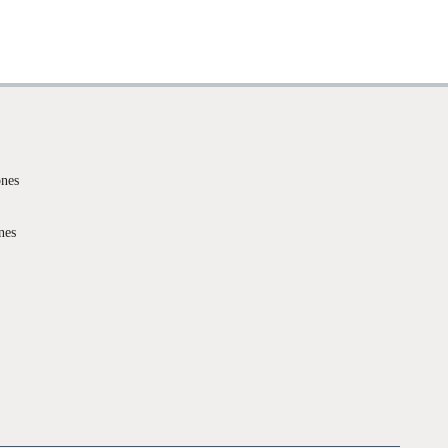
ones
nes