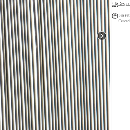
Despac
Sin ret
Cercad