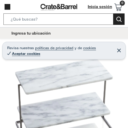
Inicia sesión
S
e
l
Ingresa tu ubicación
a
o
r
c
Revisa nuestras
políticas de privacidad
y
de
cookies
c
C
a
Aceptar cookies
e
h
r
t
r
B
a
i
r
a
o
r
n
-
i
c
o
n