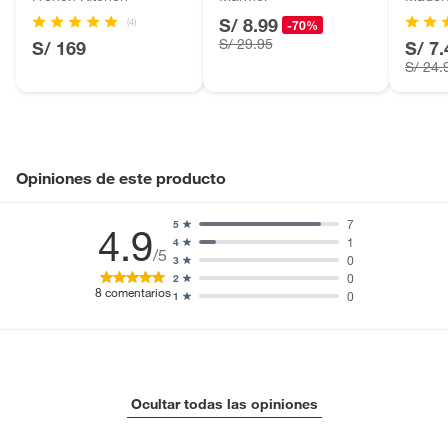
S/ 8.99
Licores y cigarros electrónicos.
(4)
-70%
S/ 29.95
S/ 169
S/ 7.
S/ 24.
Opiniones de este producto
7
5
4.9
1
4
/5
0
3
0
2
8
comentarios
0
1
Ocultar todas las opiniones