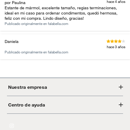
hace 4 años
por Paulina
Estante de mármol, excelente tamaño, regias terminaciones,
ideal en mi caso para ordenar condimentos, quedó hermosa,
feliz con mi compra. Lindo diseño, gracias!
Publicado originalmente en
falabella.com
Daniela
hace 3 años
Publicado originalmente en
falabella.com
Nuestra empresa
Centro de ayuda
Acerca de Crate
Tiendas
Cambios y devoluciones