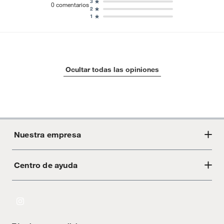
3
0
comentarios
2
1
Ocultar todas las opiniones
Nuestra empresa
Centro de ayuda
Acerca de Crate
Tiendas
Cambios y devoluciones
Libro de Reclamaciones