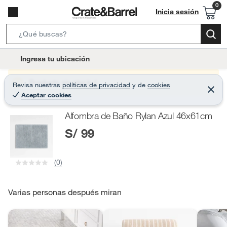
Inicia sesión
S
e
l
Ingresa tu ubicación
a
o
r
c
Producto sin stock :(
Revisa nuestras
políticas de privacidad
y
de
cookies
c
C
a
Aceptar cookies
e
h
r
t
r
B
Alfombra de Baño Rylan Azul 46x61cm
a
i
r
a
S/ 99
o
r
n
-
(0)
i
c
o
Varias personas después miran
n