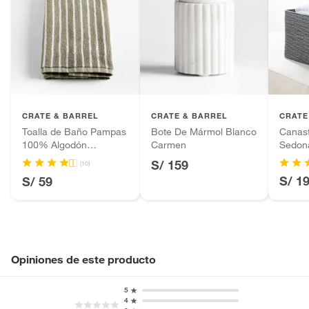
CRATE & BARREL
CRATE & BARREL
CRATE
Toalla de Baño Pampas
Bote De Mármol Blanco
Canas
100% Algodón
Carmen
Sedon
Orgánico
S/ 159
(10)
S/ 1
S/ 59
Opiniones de este producto
5
4