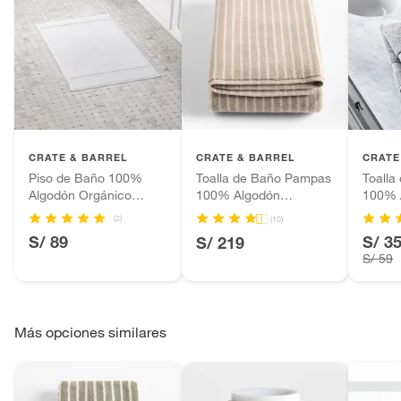
CRATE & BARREL
CRATE & BARREL
CRATE
Piso de Baño 100%
Toalla de Baño Pampas
Toalla
Algodón Orgánico
100% Algodón
100% 
51x86cm
Orgánico
800gr
(2)
(10)
S/ 89
S/ 3
S/ 219
S/ 59
Más opciones similares