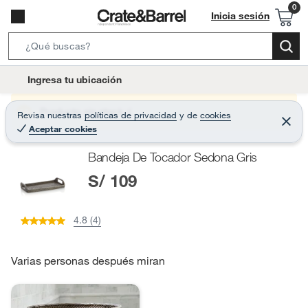
Inicia sesión
S
e
l
Ingresa tu ubicación
a
o
r
c
Producto sin stock :(
Revisa nuestras
políticas de privacidad
y
de
cookies
c
C
a
Aceptar cookies
e
h
r
t
r
B
Bandeja De Tocador Sedona Gris
a
i
r
a
S/ 109
o
r
n
-
4.8 (4)
i
c
o
Varias personas después miran
n