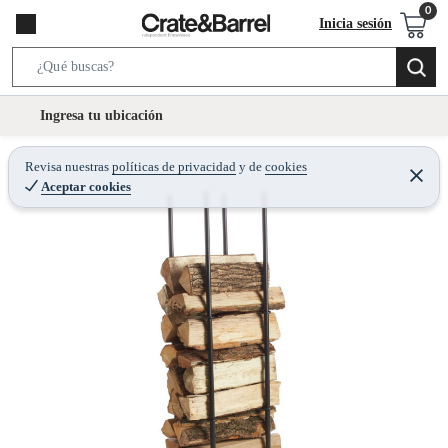
Inicia sesión
S
e
l
Ingresa tu ubicación
a
o
r
c
Revisa nuestras
políticas de privacidad
y
de
cookies
c
C
a
Aceptar cookies
e
h
r
t
r
B
a
i
r
a
o
r
n
-
i
c
o
n