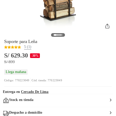
Soporte para Leña
5 (1)
S/ 629.30
-30%
S/ 899
Llega mañana
Código: 770223049
Cód. tienda: 770223049
Entrega en
Cercado De Lima
Stock en tienda
Despacho a domicilio