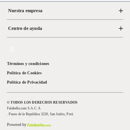
Nuestra empresa
Centro de ayuda
Acerca de Crate
Tiendas
Cambios y devoluciones
Libro de Reclamaciones
Términos y condiciones
Textos Legales
Política de Cookies
Política de Privacidad
© TODOS LOS DERECHOS RESERVADOS
Falabella.com S.A.C. A
. Paseo de la República 3220, San Isidro, Perú
Powered by