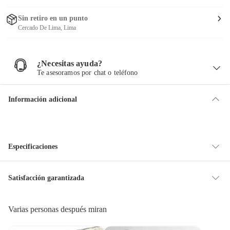
Sin retiro en un punto
Cercado De Lima, Lima
¿Necesitas ayuda?
¿
N
Te asesoramos por chat o teléfono
e
c
e
s
i
Información adicional
t
a
s
a
y
u
d
a
?
Especificaciones
Hecho en
India
Satisfacción garantizada
La mayoría de los productos tienen
30 días desde que los recibes para
hacer una devolución.
Varias personas después miran
Condicion del
Nuevo
producto
Sin embargo, tenemos categorías que cuentan con plazos diferentes, otras