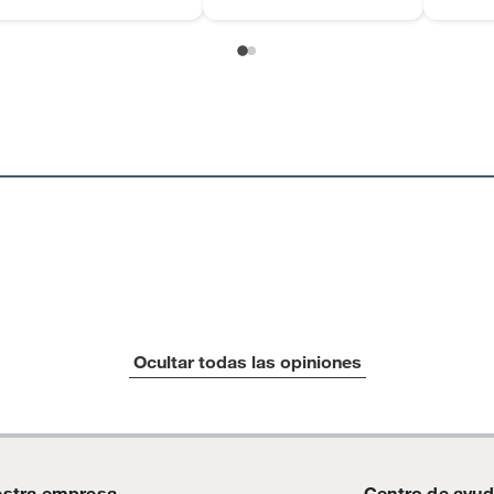
as de baño con señales de uso, sin empaques, etiquetas o
Ocultar todas las opiniones
stra empresa
Centro de ayu