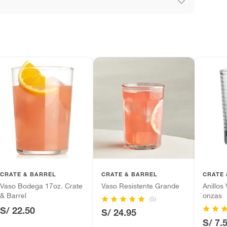
los recibes para hacer una devolución.
 diferentes, otras con restricciones y algunas
son:
edores tienen:
ros productos para asfalto, hormigón, albañilería.
e agua
tros productos para asfalto.
ésticos, tecnología, línea blanca, colchones, muebles,
inión
CRATE & BARREL
CRATE & BARREL
CRATE 
Vaso Bodega 17oz. Crate
Vaso Resistente Grande
Anillos
& Barrel
onzas
(5)
S/ 22.50
S/ 24.95
, suplementos alimenticios, vitaminas.
S/ 7.