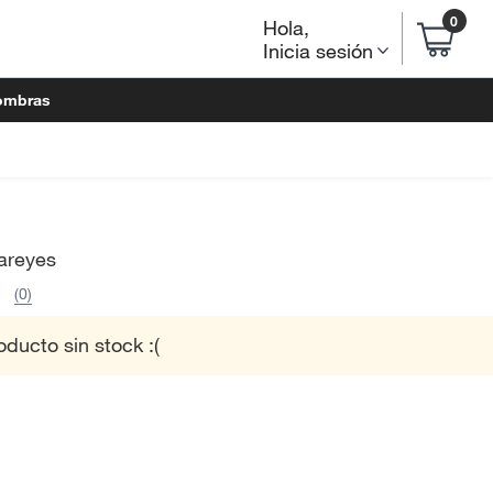
0
Hola
,
Inicia sesión
ombras
areyes
(0)
oducto sin stock :(