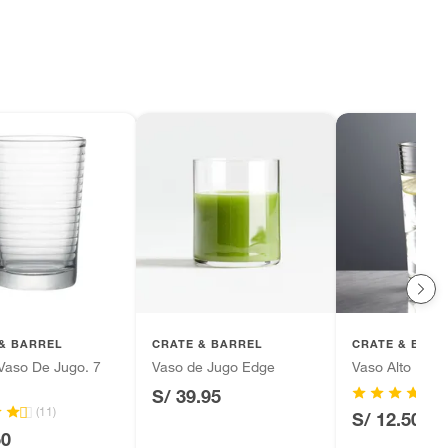
& BARREL
CRATE & BARREL
CRATE & BARR
 Vaso De Jugo. 7
Vaso de Jugo Edge
Vaso Alto Ring
S/ 39.95
(11)
S/ 12.50
50