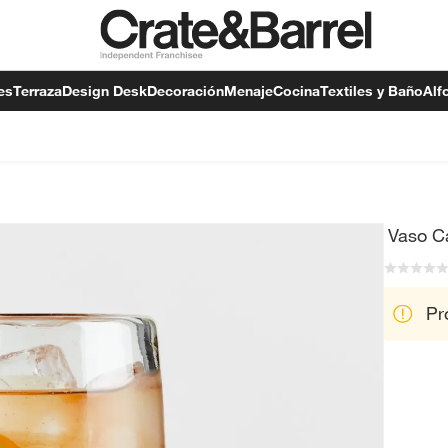
es
Terraza
Design Desk
Decoración
Menaje
Cocina
Textiles y Baño
Alf
Vaso C
Pr