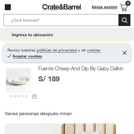
Inicia sesión
S
e
l
Ingresa tu ubicación
a
o
r
c
Producto sin stock :(
Revisa nuestras
políticas de privacidad
y
de
cookies
c
C
a
Aceptar cookies
e
h
r
t
r
B
Fuente Cheep And Dip By Gaby Dalkin
a
i
r
a
S/ 189
o
r
n
-
(0)
i
c
o
Varias personas después miran
n