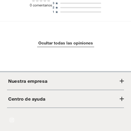
3
0
comentarios
2
1
Ocultar todas las opiniones
Nuestra empresa
Centro de ayuda
Acerca de Crate
Tiendas
Cambios y devoluciones
Libro de Reclamaciones