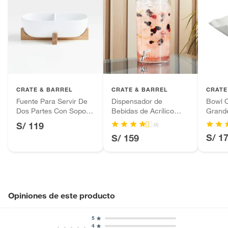
CRATE & BARREL
CRATE & BARREL
CRATE
Fuente Para Servir De
Dispensador de
Bowl 
Dos Partes Con Soporte
Bebidas de Acrílico
Grand
De Madera
Claro
S/ 119
(3)
S/ 1
S/ 159
Opiniones de este producto
5
4