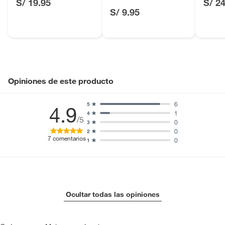
S/ 19.95
S/ 2
Blanca
S/ 9.95
Licores y cigarros electrónicos.
Opiniones de este producto
6
5
4.9
1
4
/5
0
3
0
2
7
comentarios
0
1
Ocultar todas las opiniones