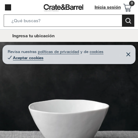
Inicia sesión
S
e
l
Ingresa tu ubicación
a
o
r
c
Revisa nuestras
políticas de privacidad
y
de
cookies
c
C
a
Aceptar cookies
e
h
r
t
r
B
a
i
r
a
o
r
n
-
i
c
o
n