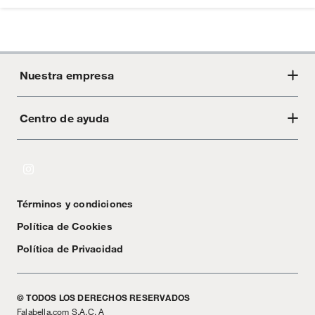
Nuestra empresa
Centro de ayuda
Acerca de Crate
Tiendas
Cambios y devoluciones
Libro de Reclamaciones
Términos y condiciones
Textos Legales
Política de Cookies
Política de Privacidad
© TODOS LOS DERECHOS RESERVADOS
Falabella.com S.A.C. A