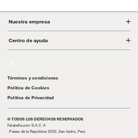
Nuestra empresa
Centro de ayuda
Acerca de Crate
Tiendas
Cambios y devoluciones
Libro de Reclamaciones
Términos y condiciones
Textos Legales
Política de Cookies
Política de Privacidad
© TODOS LOS DERECHOS RESERVADOS
Falabella.com S.A.C. A
. Paseo de la República 3220, San Isidro, Perú