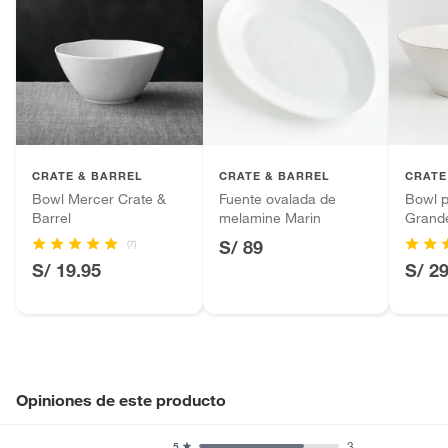
CRATE & BARREL
CRATE & BARREL
CRATE
Bowl Mercer Crate &
Fuente ovalada de
Bowl p
Barrel
melamine Marin
Grand
Crate&
S/ 89
(7)
S/ 19.95
S/ 2
Opiniones de este producto
3
5