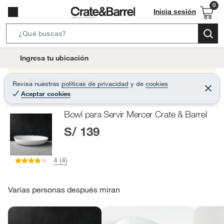
Inicia sesión
S
e
l
Ingresa tu ubicación
a
o
r
c
Producto sin stock :(
Revisa nuestras
políticas de privacidad
y
de
cookies
c
C
a
Aceptar cookies
e
h
r
t
r
B
Bowl para Servir Mercer Crate & Barrel
a
i
r
a
S/ 139
o
r
n
-
4 (4)
i
c
o
Varias personas después miran
n