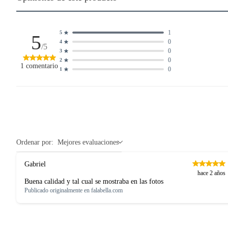
1
5
5
0
4
/5
0
3
0
2
1
comentario
0
1
Ordenar por:
Mejores evaluaciones
Gabriel
hace 2 años
Buena calidad y tal cual se mostraba en las fotos
Publicado originalmente en
falabella.com