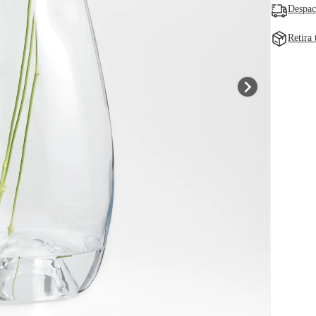
Despac
Retira