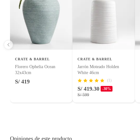
Licores y cigarros electrónicos.
CRATE & BARREL
CRATE & BARREL
Florero Ophelia Ocean
Jarrón Moteado Holden
32x43cm
White 46cm
(1)
S/ 419
S/ 419.30
-30%
S/ 599
Opiniones de este producto