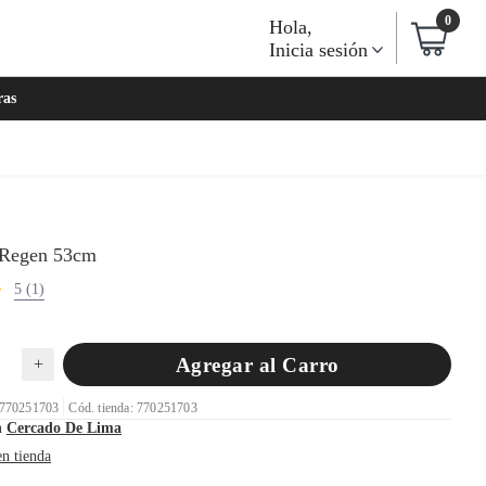
0
Hola
,
Inicia sesión
ras
 Regen 53cm
5 (1)
Agregar al Carro
+
 770251703
Cód. tienda: 770251703
n
Cercado De Lima
en tienda