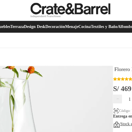
ebles
Terraza
Design Desk
Decoración
Menaje
Cocina
Textiles y Baño
Alfomb
Florero
S/ 469
−
Código:
Entrega e
Stock 