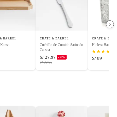
& BARREL
CRATE & BARREL
CRATE & BARR
 Kanso
Cuchillo de Comida Satinado
Hielera Hatch Cr
Caesna
S/ 27.97
-30%
S/ 89
S/ 39.95