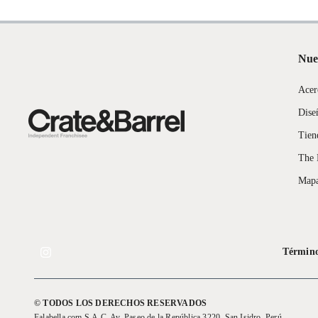
Nue
Acer
Dise
Tien
The 
Mapa
Término
© TODOS LOS DERECHOS RESERVADOS
Falabella.com S.A.C. Av. Paseo de la República 3220, San Isidro, Perú