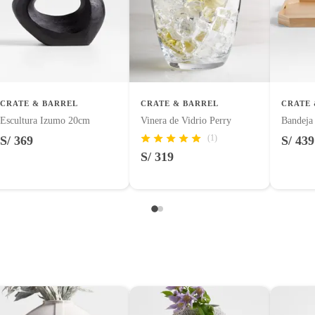
uctos para asfalto.
logía, línea blanca, colchones, muebles, bicicletas y máquinas.
CRATE & BARREL
CRATE & BARREL
CRATE 
Escultura Izumo 20cm
Vinera de Vidrio Perry
Bandeja
rente
(1)
S/ 369
S/ 439
entos alimenticios, vitaminas.
S/ 319
con señales de uso, sin empaques, etiquetas o sellos.