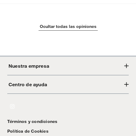
Ocultar todas las opiniones
Nuestra empresa
Centro de ayuda
Acerca de Crate
Tiendas
Cambios y devoluciones
Libro de Reclamaciones
Términos y condiciones
Textos Legales
Política de Cookies