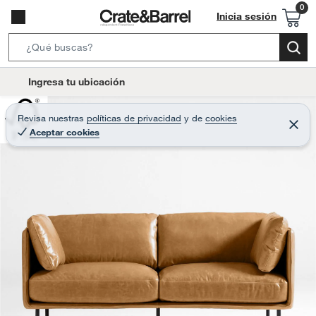
Inicia sesión
S
e
l
Ingresa tu ubicación
a
o
r
c
Revisa nuestras
políticas de privacidad
y
de
cookies
c
C
a
Aceptar cookies
e
h
r
t
r
B
a
i
r
a
o
r
n
-
i
c
o
n